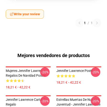
Write your review
1
/
1
Mejores vendedores de productos
Mujeres Jennifer Lawrence
Jennifer Lawrence Poster
-20%
-20%
Regalos De Navidad Poster
18,21 € - 42,22 €
18,21 € - 42,22 €
Jennifer Lawrence Cartel De
Estrellas Muertas De Nuestra
-20%
-20%
Regalo
Juventud - Jennifer Lawrence