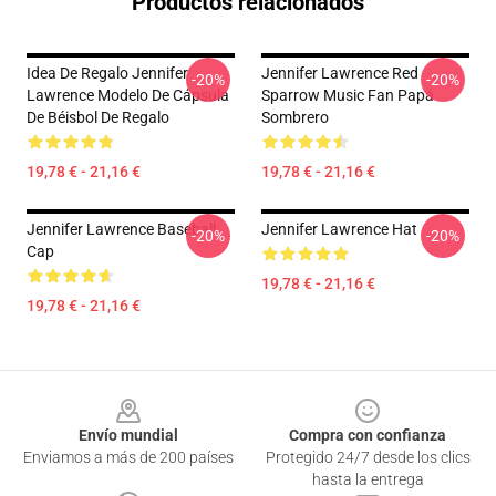
Productos relacionados
Idea De Regalo Jennifer
Jennifer Lawrence Red
-20%
-20%
Lawrence Modelo De Cápsula
Sparrow Music Fan Papá
De Béisbol De Regalo
Sombrero
19,78 € - 21,16 €
19,78 € - 21,16 €
Jennifer Lawrence Baseball
Jennifer Lawrence Hat
-20%
-20%
Cap
19,78 € - 21,16 €
19,78 € - 21,16 €
Footer
Envío mundial
Compra con confianza
Enviamos a más de 200 países
Protegido 24/7 desde los clics
hasta la entrega