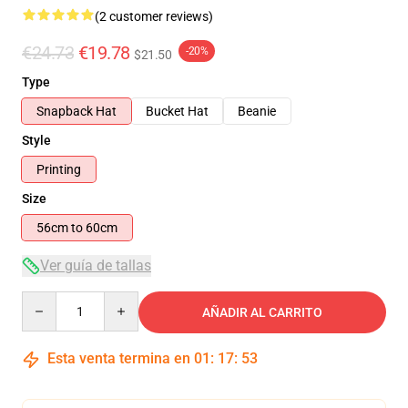
(2 customer reviews)
€24.73
€19.78
-20%
$21.50
Type
Snapback Hat
Bucket Hat
Beanie
Style
Printing
Size
56cm to 60cm
Ver guía de tallas
Quantity
AÑADIR AL CARRITO
Esta venta termina en
01
:
17
:
52