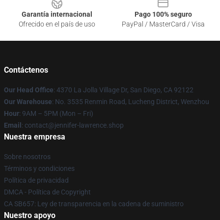
Garantía internacional
Pago 100% seguro
Ofrecido en el país de uso
PayPal / MasterCard / Visa
Contáctenos
Our Head Office
: 4370 La Jolla Village Dr, San Diego, CA 92122
Our Warehouse
: No. 3535 Renmin Road, Lucheng District, Wenzhou
Hour
: 9AM – 5PM (Mon – Fri)
Email
: contact@jennifer-lawrence.shop
Nuestra empresa
Sobre nosotros
Términos y condiciones
Política de privacidad
DMCA - Política de Copyright
CA SB657: Ley de transparencia en la cadena de suministro
Nuestro apoyo