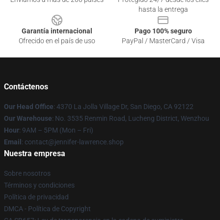
hasta la entrega
Garantía internacional
Pago 100% seguro
Ofrecido en el país de uso
PayPal / MasterCard / Visa
Contáctenos
Our Head Office
: 4370 La Jolla Village Dr, San Diego, CA 92122
Our Warehouse
: No. 3535 Renmin Road, Lucheng District, Wenzhou
Hour
: 9AM – 5PM (Mon – Fri)
Email
: contact@jennifer-lawrence.shop
Nuestra empresa
Sobre nosotros
Términos y condiciones
Política de privacidad
DMCA - Política de Copyright