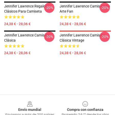
Jennifer Lawrence Regalos
Jennifer Lawrence Camiseta De
-20%
-20%
Clásicos Para Camiseta
Arte Fan
24,38 € - 28,06 €
24,38 € - 28,06 €
Jennifer Lawrence Camiseta
Jennifer Lawrence Camiseta
-20%
-20%
Clásica
Clásica Vintage
24,38 € - 28,06 €
24,38 € - 28,06 €
Footer
Envío mundial
Compra con confianza
Enviamos a más de 200 países
Protegido 24/7 desde los clics