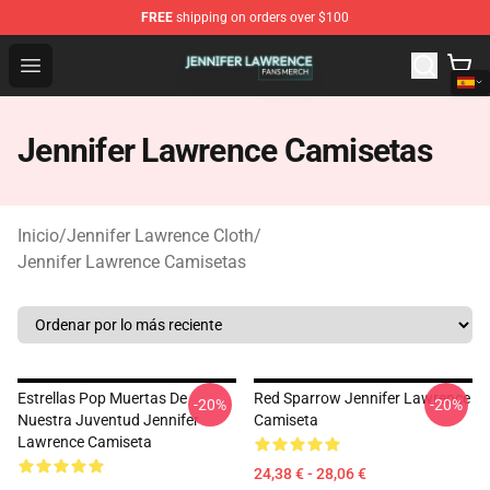
FREE
shipping on orders over $100
Jennifer Lawrence Shop - Official Jennifer Lawrence Mer
Open menu
Jennifer Lawrence Camisetas
Inicio
/
Jennifer Lawrence Cloth
/
Jennifer Lawrence Camisetas
Estrellas Pop Muertas De
Red Sparrow Jennifer Lawrence
-20%
-20%
Nuestra Juventud Jennifer
Camiseta
Lawrence Camiseta
24,38 € - 28,06 €