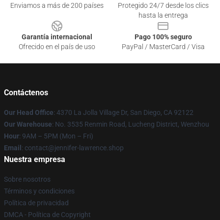
Enviamos a más de 200 países
Protegido 24/7 desde los clics
hasta la entrega
Garantía internacional
Pago 100% seguro
Ofrecido en el país de uso
PayPal / MasterCard / Visa
Contáctenos
Our Head Office
: 4370 La Jolla Village Dr, San Diego, CA 92122
Our Warehouse
: No. 3535 Renmin Road, Lucheng District, Wenzhou
Hour
: 9AM – 5PM (Mon – Fri)
Email
: contact@jennifer-lawrence.shop
Nuestra empresa
Sobre nosotros
Términos y condiciones
Política de privacidad
DMCA - Política de Copyright