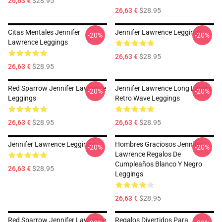
26,63 €
$28.95
26,63 €
$28.95
Citas Mentales Jennifer
Jennifer Lawrence Leggings
-20%
-20%
Lawrence Leggings
26,63 €
$28.95
26,63 €
$28.95
Red Sparrow Jennifer Lawrence
Jennifer Lawrence Long Layers
-20%
-20%
Leggings
Retro Wave Leggings
26,63 €
$28.95
26,63 €
$28.95
Jennifer Lawrence Leggings
Hombres Graciosos Jennifer
-20%
-20%
Lawrence Regalos De
Cumpleaños Blanco Y Negro
26,63 €
$28.95
Leggings
26,63 €
$28.95
Red Sparrow Jennifer Lawrence
Regalos Divertidos Para