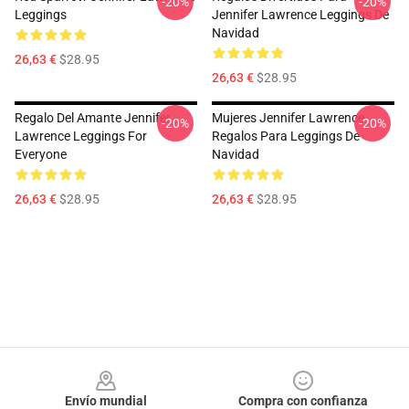
-20%
-20%
Leggings
Jennifer Lawrence Leggings De
Navidad
26,63 €
$28.95
26,63 €
$28.95
Regalo Del Amante Jennifer
Mujeres Jennifer Lawrence
-20%
-20%
Lawrence Leggings For
Regalos Para Leggings De
Everyone
Navidad
26,63 €
$28.95
26,63 €
$28.95
Footer
Envío mundial
Compra con confianza