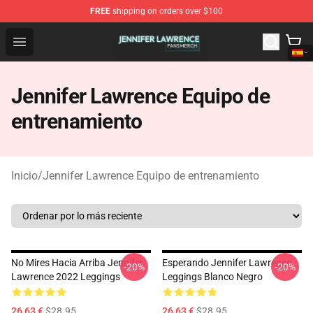
FREE
shipping on orders over $100
Jennifer Lawrence Shop - Official Jennifer Lawrence Mer
Open menu
Jennifer Lawrence Equipo de
entrenamiento
Inicio
/
Jennifer Lawrence Equipo de entrenamiento
No Mires Hacia Arriba Jennifer
Esperando Jennifer Lawrence
-20%
-20%
Lawrence 2022 Leggings
Leggings Blanco Negro
26,63 €
$28.95
26,63 €
$28.95