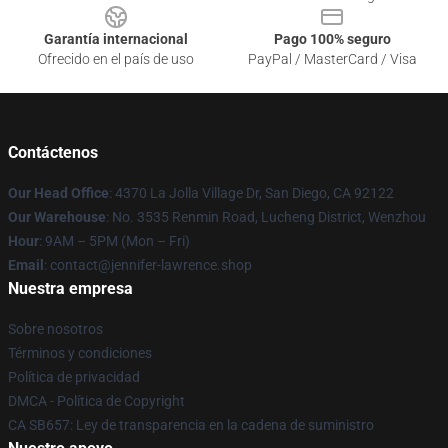
Garantía internacional
Pago 100% seguro
Ofrecido en el país de uso
PayPal / MasterCard / Visa
Contáctenos
Our Head Office
: 4370 La Jolla Village Dr, San Diego, CA 92122
Our Warehouse
: No. 3535 Renmin Road, Lucheng District, Wenzhou
Hour
: 9AM – 5PM (Mon – Fri)
Email
: contact@jennifer-lawrence.shop
Nuestra empresa
Sobre nosotros
Términos y condiciones
Política de privacidad
DMCA - Política de Copyright
CA SB657: Ley de transparencia en la cadena de suministro