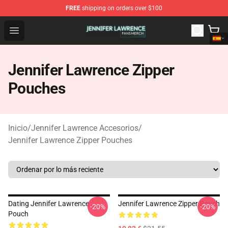
FREE
shipping on orders over $100
Jennifer Lawrence Shop - Official Jennifer Lawrence Mer
Open menu
Jennifer Lawrence Zipper
Pouches
Inicio
/
Jennifer Lawrence Accesorios
/
Jennifer Lawrence Zipper Pouches
Dating Jennifer Lawrence
Jennifer Lawrence Zipper Pouch
-20%
-20%
Pouch