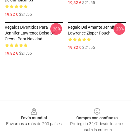
De Cumpleaños
19,82 €
$21.55
19,82 €
$21.55
Regalos Divertidos Para
Regalo Del Amante Jennifer
-20%
-20%
Jennifer Lawrence Bolsa De
Lawrence Zipper Pouch
Crema Para Navidad
19,82 €
$21.55
19,82 €
$21.55
Footer
Envío mundial
Compra con confianza
Enviamos a más de 200 países
Protegido 24/7 desde los clics
hasta la entrega