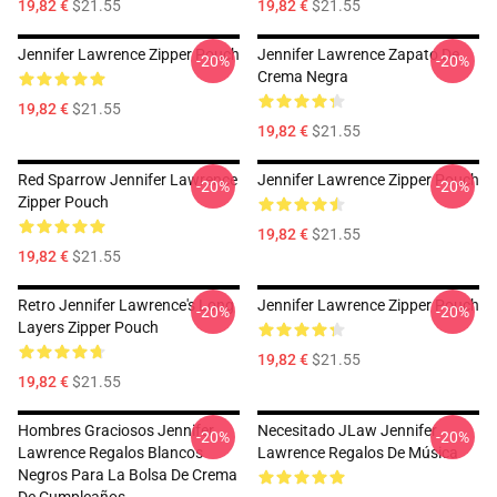
19,82 €
$21.55
19,82 €
$21.55
Jennifer Lawrence Zipper Pouch
Jennifer Lawrence Zapato De
-20%
-20%
Crema Negra
19,82 €
$21.55
19,82 €
$21.55
Red Sparrow Jennifer Lawrence
Jennifer Lawrence Zipper Pouch
-20%
-20%
Zipper Pouch
19,82 €
$21.55
19,82 €
$21.55
Retro Jennifer Lawrence's Long
Jennifer Lawrence Zipper Pouch
-20%
-20%
Layers Zipper Pouch
19,82 €
$21.55
19,82 €
$21.55
Hombres Graciosos Jennifer
Necesitado JLaw Jennifer
-20%
-20%
Lawrence Regalos Blancos
Lawrence Regalos De Música
Negros Para La Bolsa De Crema