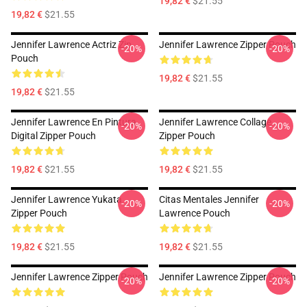
19,82 €
$21.55
19,82 €
$21.55
Jennifer Lawrence Actriz Zip
Jennifer Lawrence Zipper Pouch
-20%
-20%
Pouch
19,82 €
$21.55
19,82 €
$21.55
Jennifer Lawrence En Pintura
Jennifer Lawrence Collage
-20%
-20%
Digital Zipper Pouch
Zipper Pouch
19,82 €
$21.55
19,82 €
$21.55
Jennifer Lawrence Yukata
Citas Mentales Jennifer
-20%
-20%
Zipper Pouch
Lawrence Pouch
19,82 €
$21.55
19,82 €
$21.55
Jennifer Lawrence Zipper Pouch
Jennifer Lawrence Zipper Pouch
-20%
-20%