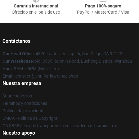
Garantía internacional
Pago 100% seguro
Ofrecido en el país de uso
PayPal / MasterCard / Visa
Contáctenos
Our Head Office
: 4370 La Jolla Village Dr, San Diego, CA 92122
Our Warehouse
: No. 3535 Renmin Road, Lucheng District, Wenzhou
Hour
: 9AM – 5PM (Mon – Fri)
Email
: contact@jennifer-lawrence.shop
Nuestra empresa
Sobre nosotros
Términos y condiciones
Política de privacidad
DMCA - Política de Copyright
CA SB657: Ley de transparencia en la cadena de suministro
Nuestro apoyo