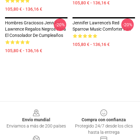
105,80 € - 136,16 €
105,80 € - 136,16 €
Hombres Graciosos Jennifer
Jennifer Lawrence's Red
-20%
-20%
Lawrence Regalos Negros Para
Sparrow Music Comforter Fan
El Consolador De Cumpleaños
105,80 € - 136,16 €
105,80 € - 136,16 €
Footer
Envío mundial
Compra con confianza
Enviamos a más de 200 países
Protegido 24/7 desde los clics
hasta la entrega