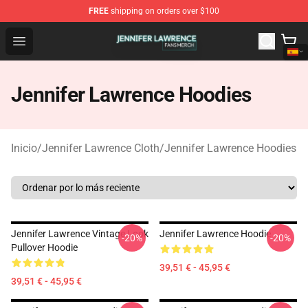
FREE
shipping on orders over $100
Jennifer Lawrence Shop - Official Jennifer Lawrence Mer
Open menu
Jennifer Lawrence Hoodies
Inicio
/
Jennifer Lawrence Cloth
/
Jennifer Lawrence Hoodies
Jennifer Lawrence Vintage Look
Jennifer Lawrence Hoodie
-20%
-20%
Pullover Hoodie
39,51 € - 45,95 €
39,51 € - 45,95 €