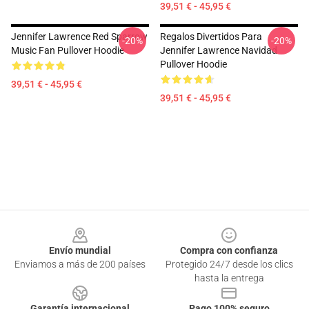
39,51 € - 45,95 €
Jennifer Lawrence Red Sparrow
Regalos Divertidos Para
-20%
-20%
Music Fan Pullover Hoodie
Jennifer Lawrence Navidad
Pullover Hoodie
39,51 € - 45,95 €
39,51 € - 45,95 €
Footer
Envío mundial
Compra con confianza
Enviamos a más de 200 países
Protegido 24/7 desde los clics
hasta la entrega
Garantía internacional
Pago 100% seguro