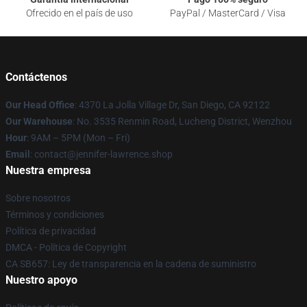
Ofrecido en el país de uso
PayPal / MasterCard / Visa
Contáctenos
Our Head Office
: 4370 La Jolla Village Dr, San Diego, CA 92122
Our Warehouse
: No. 3535 Renmin Road, Lucheng District, Wenzhou
Hour
: 9AM – 5PM (Mon – Fri)
Email
: contact@jennifer-lawrence.shop
Nuestra empresa
Sobre nosotros
Términos y condiciones
Política de privacidad
DMCA - Política de Copyright
CA SB657: Ley de transparencia en la cadena de suministro
Nuestro apoyo