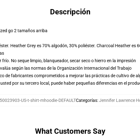
Descripción
ized go 2 tamaños arriba
éster. Heather Grey es 70% algodón, 30% poliéster. Charcoal Heather es 
las
frío. No seque limpio, blanqueador, secar seco o hierro en la impresión
evalúa según las normas de la Organización Internacional del Trabajo
o de fabricantes comprometidos a mejorar las prácticas de cultivo de al
usted por su tercero local, puede haber pequeñas diferencias en el produ
50023903-US-t-shirt-mhoodie-DEFAULT
Categorías
:
Jennifer Lawrence H
What Customers Say