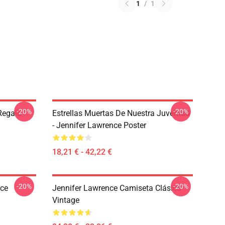
1
/
1
-20%
-20%
Regalo
Estrellas Muertas De Nuestra Juventud
- Jennifer Lawrence Poster
18,21 € - 42,22 €
-20%
-20%
nce
Jennifer Lawrence Camiseta Clásica
Vintage