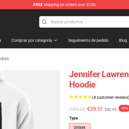
FREE
shipping on orders over $100
Merchandise Store
a
Comprar por categoría
Seguimiento de pedido
Blog
odies
Jennifer Lawren
Hoodie
(4 customer reviews
€49.39
€39.51
-20%
$42.95
Type
Unisex