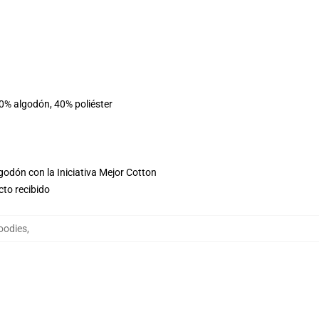
60% algodón, 40% poliéster
godón con la Iniciativa Mejor Cotton
cto recibido
oodies
,