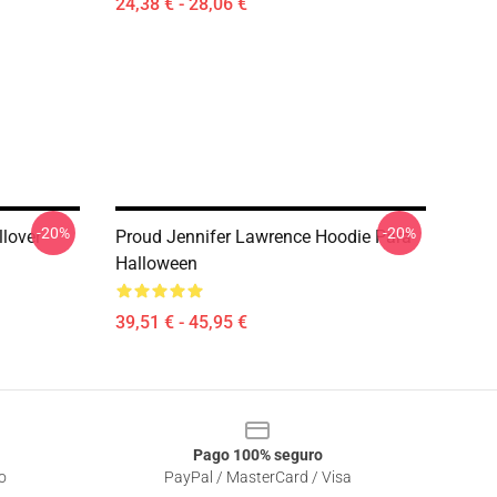
24,38 € - 28,06 €
-20%
-20%
lover
Proud Jennifer Lawrence Hoodie Para
Halloween
39,51 € - 45,95 €
Pago 100% seguro
o
PayPal / MasterCard / Visa