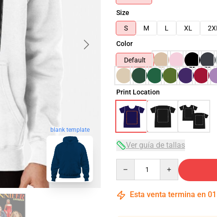
Size
S
M
L
XL
2X
Color
Default
Print Location
blank template
Ver guía de tallas
Quantity
Esta venta termina en
01