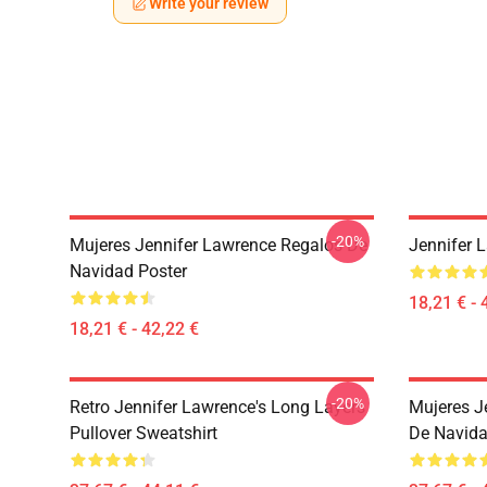
Write your review
-20%
Mujeres Jennifer Lawrence Regalos De
Jennifer 
Navidad Poster
18,21 € - 
18,21 € - 42,22 €
-20%
Retro Jennifer Lawrence's Long Layers
Mujeres J
Pullover Sweatshirt
De Navida