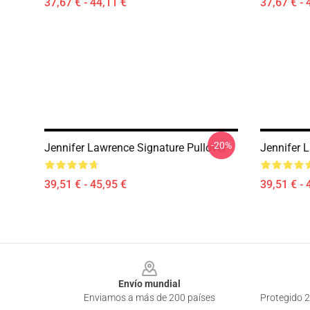
37,67 € - 44,11 €
37,67 € - 
-20%
Jennifer Lawrence Signature Pullover
Jennifer 
39,51 € - 45,95 €
39,51 € - 
Footer
Envío mundial
Enviamos a más de 200 países
Protegido 2