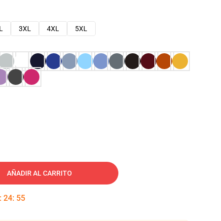
L
3XL
4XL
5XL
AÑADIR AL CARRITO
:
24
:
54