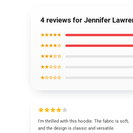
4 reviews for Jennifer Lawr
★★★★★
★★★★☆
★★★☆☆
★★☆☆☆
★☆☆☆☆
I’m thrilled with this hoodie. The fabric is soft,
and the design is classic and versatile.