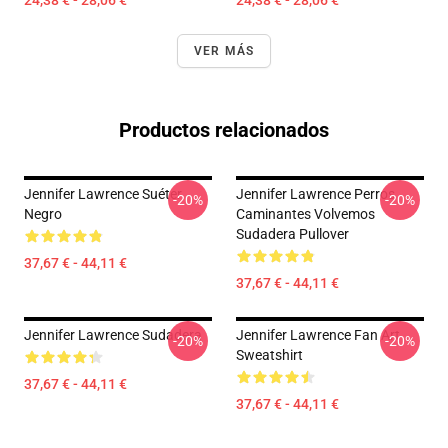
24,38 € - 28,06 €
24,38 € - 28,06 €
VER MÁS
Productos relacionados
Jennifer Lawrence Suéter
Jennifer Lawrence Perros
-20%
-20%
Negro
Caminantes Volvemos
Sudadera Pullover
37,67 € - 44,11 €
37,67 € - 44,11 €
Jennifer Lawrence Sudadera
Jennifer Lawrence Fan Art
-20%
-20%
Sweatshirt
37,67 € - 44,11 €
37,67 € - 44,11 €