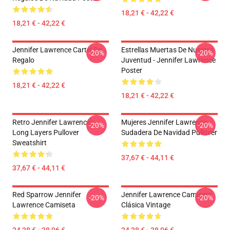
18,21 € - 42,22 €
18,21 € - 42,22 €
Jennifer Lawrence Cartel De
Estrellas Muertas De Nuestra
-20%
-20%
Regalo
Juventud - Jennifer Lawrence
Poster
18,21 € - 42,22 €
18,21 € - 42,22 €
Retro Jennifer Lawrence's
Mujeres Jennifer Lawrence
-20%
-20%
Long Layers Pullover
Sudadera De Navidad Pullover
Sweatshirt
37,67 € - 44,11 €
37,67 € - 44,11 €
Red Sparrow Jennifer
Jennifer Lawrence Camiseta
-20%
-20%
Lawrence Camiseta
Clásica Vintage