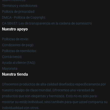
Términos y condiciones
Política de privacidad
DMCA - Política de Copyright
CA SB657: Ley de transparencia en la cadena de suministro
Nuestro apoyo
Políticas de envío
Condiciones de pago
Políticas de reembolso
Contáctenos
Ayuda al cliente (FAQ)
Mayorista
Nuestra tienda
Ofrecemos productos de alta calidad diseñados específicamente por
nuestro equipo de clase mundial. Ofrecemos una variedad de
productos que son elegantes y hermosos. Esto no es sólo para
mostrar su estilo individual, sino también para que usted comparta su
individualidad con otros.