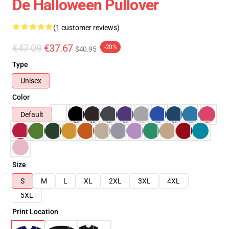
De Halloween Pullover
(1 customer reviews)
€47.09
€37.67
-20%
$40.95
Type
Unisex
Color
Default
Size
S
M
L
XL
2XL
3XL
4XL
5XL
Print Location