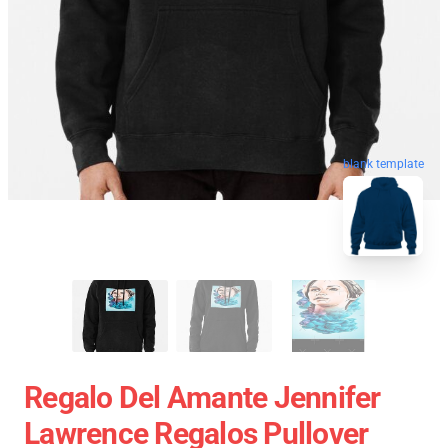
blank template
Regalo Del Amante Jennifer
Lawrence Regalos Pullover