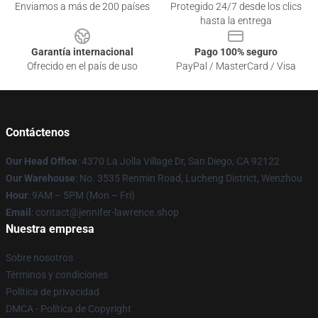
Enviamos a más de 200 países
Protegido 24/7 desde los clics
hasta la entrega
Garantía internacional
Pago 100% seguro
Ofrecido en el país de uso
PayPal / MasterCard / Visa
Contáctenos
Our Head Office
: 4370 La Jolla Village Dr, San Diego, CA 92122
Our Warehouse
: No. 3535 Renmin Road, Lucheng District, Wenzhou
Hour
: 9AM – 5PM (Mon – Fri)
Email
: contact@jennifer-lawrence.shop
Nuestra empresa
Sobre nosotros
Términos y condiciones
Política de privacidad
DMCA - Política de Copyright