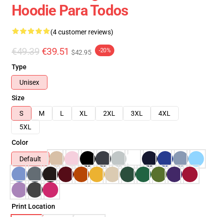
Hoodie Para Todos
(4 customer reviews)
€49.39
€39.51
-20%
$42.95
Type
Unisex
Size
S
M
L
XL
2XL
3XL
4XL
5XL
Color
Default
Print Location