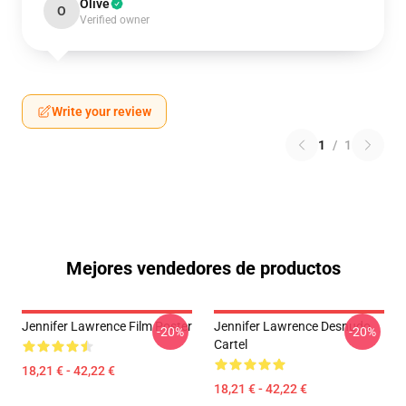
Olive
O
Verified owner
Write your review
1
/
1
Mejores vendedores de productos
Jennifer Lawrence Film Poster
Jennifer Lawrence Desnudo
-20%
-20%
Cartel
18,21 € - 42,22 €
18,21 € - 42,22 €