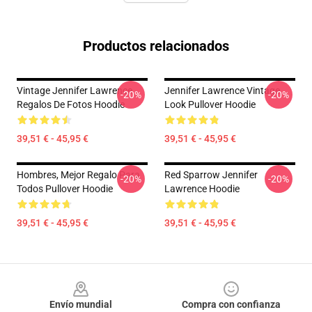
Productos relacionados
Vintage Jennifer Lawrence
Jennifer Lawrence Vintage
-20%
-20%
Regalos De Fotos Hoodie
Look Pullover Hoodie
39,51 € - 45,95 €
39,51 € - 45,95 €
Hombres, Mejor Regalo Para
Red Sparrow Jennifer
-20%
-20%
Todos Pullover Hoodie
Lawrence Hoodie
39,51 € - 45,95 €
39,51 € - 45,95 €
Footer
Envío mundial
Compra con confianza