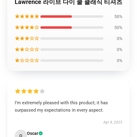
Lawrence 라이브 다이 쿨 클래식 티셔츠
★★★★★
50%
★★★★☆
50%
★★★☆☆
0%
★★☆☆☆
0%
★☆☆☆☆
0%
I’m extremely pleased with this product; it has
surpassed my expectations in every aspect.
Apr 8, 2025
Oscar
O