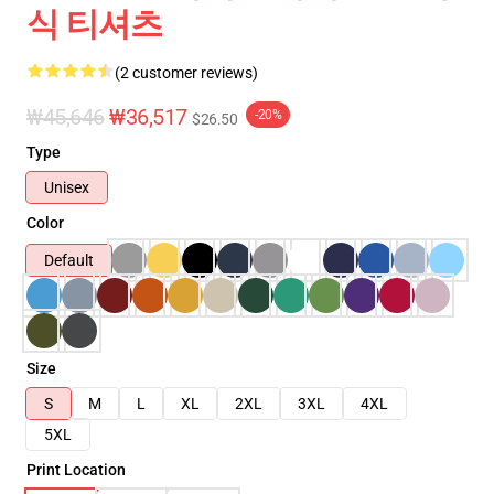
식 티셔츠
(2 customer reviews)
₩45,646
₩36,517
-20%
$26.50
Type
Unisex
Color
Default
Size
S
M
L
XL
2XL
3XL
4XL
5XL
Print Location