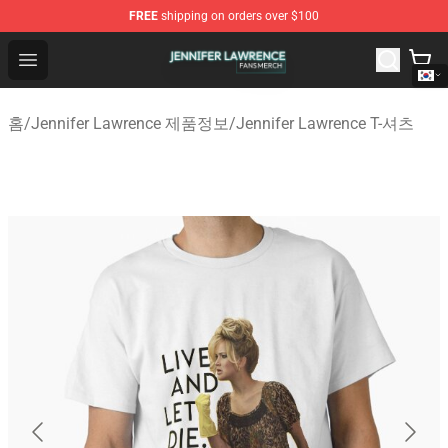
FREE
shipping on orders over $100
Jennifer Lawrence Shop - Official Jennifer Lawrence Mer
Open menu
홈
/
Jennifer Lawrence 제품정보
/
Jennifer Lawrence T-셔츠