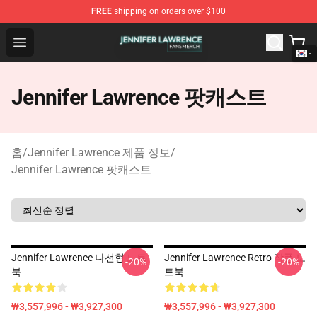
FREE
shipping on orders over $100
Jennifer Lawrence Shop - Official Jennifer Lawrence Mer
Open menu
Jennifer Lawrence 팟캐스트
홈
/
Jennifer Lawrence 제품 정보
/
Jennifer Lawrence 팟캐스트
Jennifer Lawrence 나선형 노트
Jennifer Lawrence Retro 작풍 노
-20%
-20%
북
트북
₩3,557,996 - ₩3,927,300
₩3,557,996 - ₩3,927,300