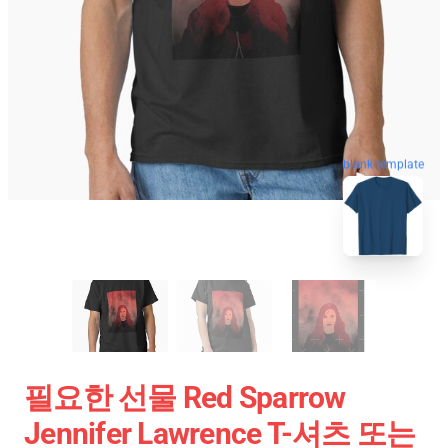
blank template
필요한 선물 Red Sparrow
Jennifer Lawrence T-셔츠 또는