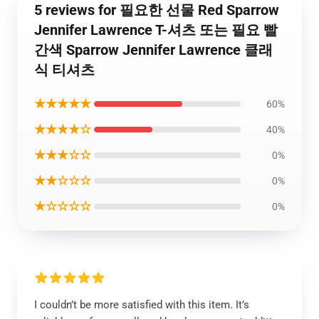
5 reviews for 필요한 선물 Red Sparrow
Jennifer Lawrence T-셔츠 또는 필요 빨
간색 Sparrow Jennifer Lawrence 클래
식 티셔츠
★★★★★
60%
★★★★☆
40%
★★★☆☆
0%
★★☆☆☆
0%
★☆☆☆☆
0%
I couldn’t be more satisfied with this item. It’s