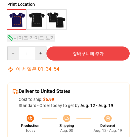
Print Location
사이즈 가이드 보기
Quantity
장바구니에 추가
이 세일은
01
:
34
:
54
Deliver to United States
Cost to ship:
$6.99
Standard - Order today to get by
Aug. 12 - Aug. 19
Production
Shipping
Delivered
Today
Aug. 08
Aug. 12 - Aug. 19