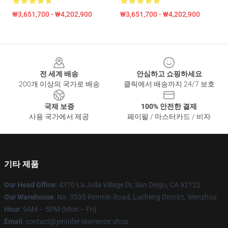
₩3,651,700 - ₩4,202,900
₩3,651,700 - ₩4,202,900
Footer
전 세계 배송
안심하고 쇼핑하세요
200개 이상의 국가로 배송
클릭에서 배송까지 24/7 보호
국제 보증
100% 안전한 결제
사용 국가에서 제공
페이팔 / 마스터카드 / 비자
기타 제품
Our Head Office
: 4370 La Jolla Village Dr, San Diego, CA 92122
Our Warehouse
: No. 3535 Renmin Road, Lucheng District, Wenzhou
Hour
: 9AM – 5PM (Mon – Fri)
Email
: contact@jennifer-lawrence.shop