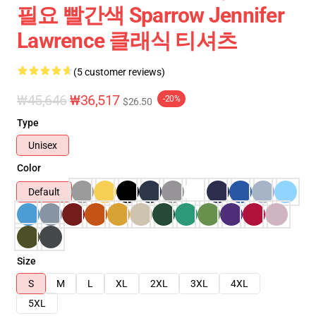
필요 빨간색 Sparrow Jennifer
Lawrence 클래식 티셔츠
(5 customer reviews)
₩45,646
₩36,517
-20%
$26.50
Type
Unisex
Color
Default
Size
S
M
L
XL
2XL
3XL
4XL
5XL