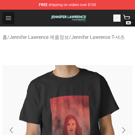
FREE
shipping on orders over $100
Jennifer Lawrence Shop - Official Jennifer Lawrence Mer
Open menu
홈
/
Jennifer Lawrence 제품정보
/
Jennifer Lawrence T-셔츠