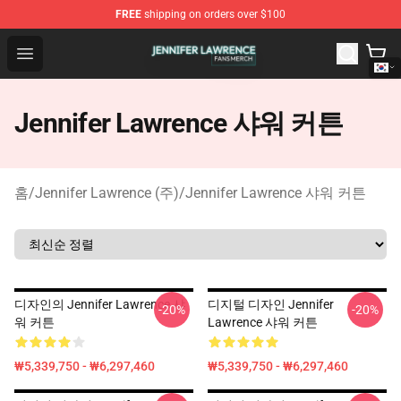
FREE
shipping on orders over $100
Jennifer Lawrence Shop - Official Jennifer Lawrence Mer
Open menu
Jennifer Lawrence 샤워 커튼
홈
/
Jennifer Lawrence (주)
/
Jennifer Lawrence 샤워 커튼
디자인의 Jennifer Lawrence 샤
디지털 디자인 Jennifer
-20%
-20%
워 커튼
Lawrence 샤워 커튼
₩5,339,750 - ₩6,297,460
₩5,339,750 - ₩6,297,460