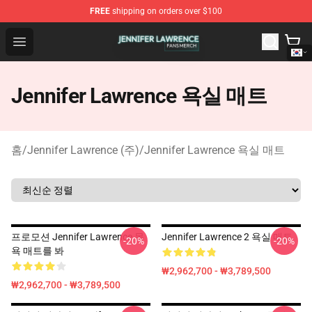
FREE
shipping on orders over $100
Jennifer Lawrence Shop - Official Jennifer Lawrence Mer
Open menu
Jennifer Lawrence 욕실 매트
홈
/
Jennifer Lawrence (주)
/
Jennifer Lawrence 욕실 매트
프로모션 Jennifer Lawrence 목
Jennifer Lawrence 2 욕실 매트
-20%
-20%
욕 매트를 봐
₩2,962,700 - ₩3,789,500
₩2,962,700 - ₩3,789,500