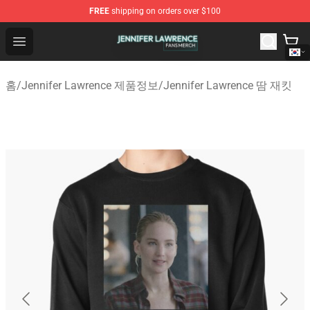
FREE
shipping on orders over $100
Jennifer Lawrence Shop - Official Jennifer Lawrence Mer
Open menu
홈
/
Jennifer Lawrence 제품정보
/
Jennifer Lawrence 땀 재킷