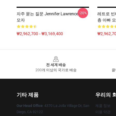
-20%
자주 묻는 질문 Jennifer Lawrence 야구
레트로 빈티지
모자
층 아빠 
₩2,962,700 - ₩3,169,400
₩2,962,70
Footer
전 세계 배송
200개 이상의 국가로 배송
클
기타 제품
우리의 
Our Head Office
: 4370 La Jolla Village Dr, San
제품 정보
Diego, CA 92122
이용 약관