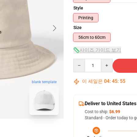
Style
Printing
Size
56cm to 60cm
사이즈 가이드 보기
Quantity
이 세일은
04
:
45
:
54
blank template
Deliver to United States
Cost to ship:
$6.99
Standard - Order today to g