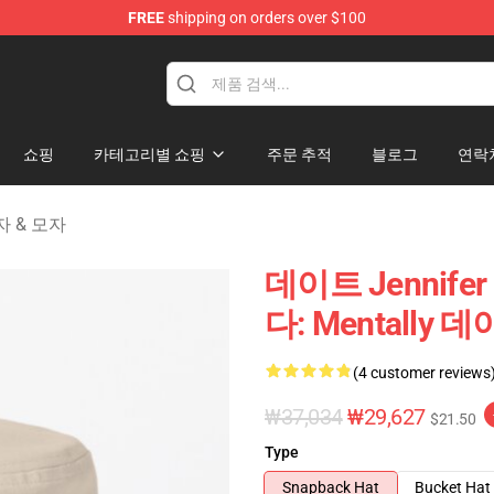
FREE
shipping on orders over $100
Merchandise Store
쇼핑
카테고리별 쇼핑
주문 추적
블로그
연락
모자 & 모자
데이트 Jennife
다: Mentally 데이
(4 customer reviews
₩37,034
₩29,627
$21.50
Type
Snapback Hat
Bucket Hat