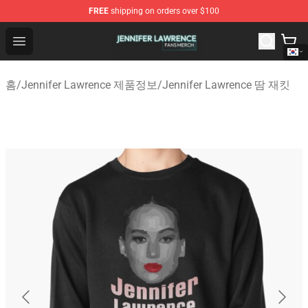
FREE
shipping on orders over $100
Jennifer Lawrence Shop - Official Jennifer Lawrence Mer
Open menu
홈
/
Jennifer Lawrence 제품정보
/
Jennifer Lawrence 땀 재킷