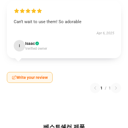
Can’t wait to use them! So adorable
Apr 6, 2025
Isaac
I
Verified owner
Write your review
1
/
1
베스트셀러 제품