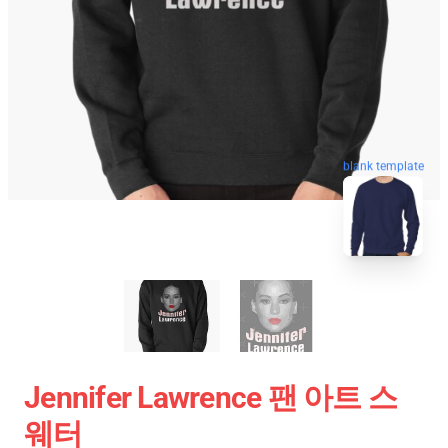
blank template
Jennifer Lawrence 팬 아트 스
웨터