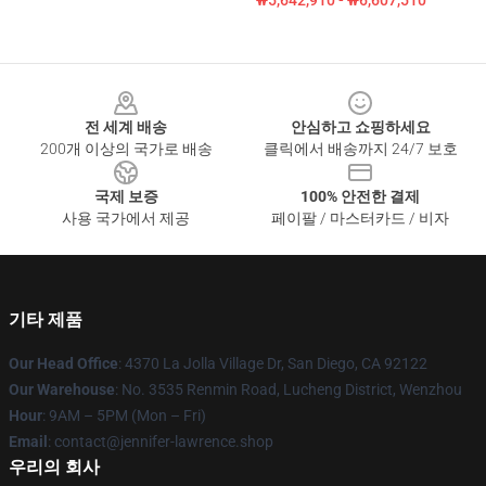
₩5,642,910 - ₩6,607,510
Footer
전 세계 배송
안심하고 쇼핑하세요
200개 이상의 국가로 배송
클릭에서 배송까지 24/7 보호
국제 보증
100% 안전한 결제
사용 국가에서 제공
페이팔 / 마스터카드 / 비자
기타 제품
Our Head Office
: 4370 La Jolla Village Dr, San Diego, CA 92122
Our Warehouse
: No. 3535 Renmin Road, Lucheng District, Wenzhou
Hour
: 9AM – 5PM (Mon – Fri)
Email
: contact@jennifer-lawrence.shop
우리의 회사