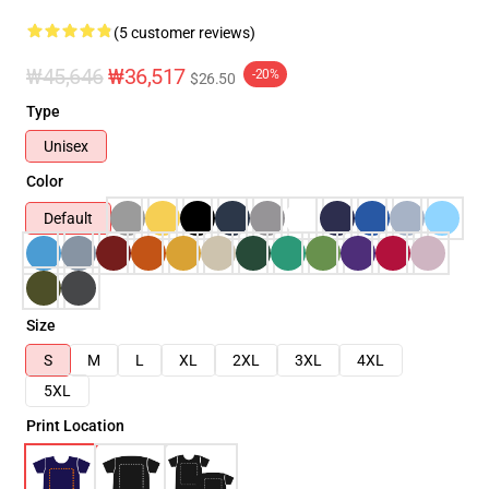
(5 customer reviews)
₩45,646
₩36,517
-20%
$26.50
Type
Unisex
Color
Default
Size
S
M
L
XL
2XL
3XL
4XL
5XL
Print Location