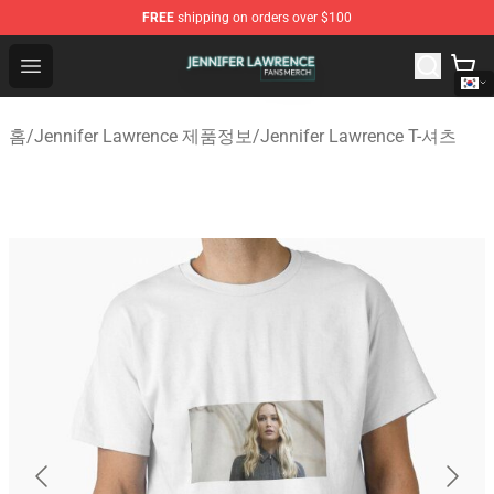
FREE
shipping on orders over $100
Jennifer Lawrence Shop - Official Jennifer Lawrence Mer
Open menu
홈
/
Jennifer Lawrence 제품정보
/
Jennifer Lawrence T-셔츠