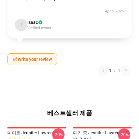
Apr 6, 2025
Isaac
I
Verified owner
Write your review
1
/
1
베스트셀러 제품
데이트 Jennifer Lawrence
대기 중 Jennifer Lawrence 흑
-20%
-20%