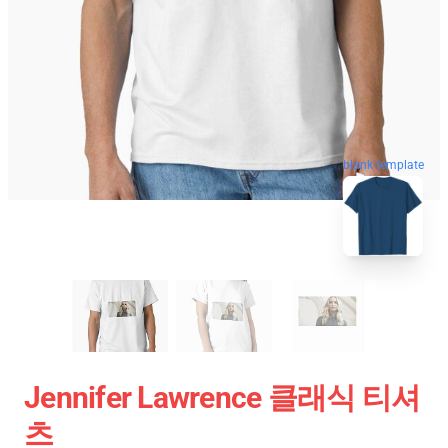
blank template
Jennifer Lawrence 클래식 티셔
츠