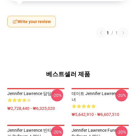
Write your review
1
/
1
베스트셀러 제품
Jennifer Lawrence 담당자 :
데이트 Jennifer Lawrence ▸ 소
-20%
-20%
녀
₩2,728,440 - ₩6,325,020
₩5,642,910 - ₩6,607,510
Jennifer Lawrence 빈티지 보
Jennifer Lawrence Funny
-20%
-20%