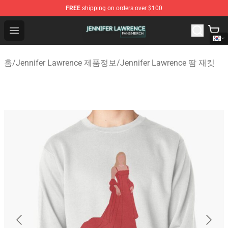
FREE
shipping on orders over $100
Jennifer Lawrence Shop - Official Jennifer Lawrence Mer
Open menu
홈
/
Jennifer Lawrence 제품정보
/
Jennifer Lawrence 땀 재킷