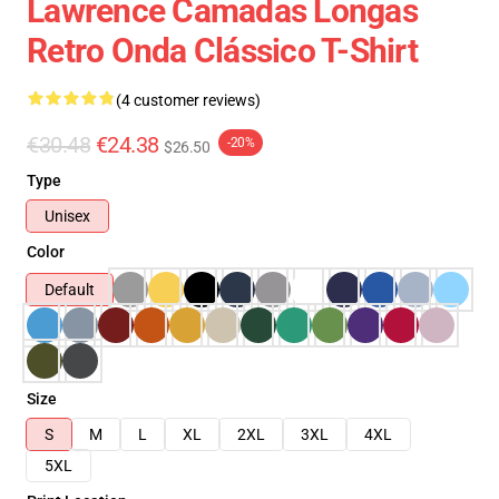
Lawrence Camadas Longas
Retro Onda Clássico T-Shirt
(4 customer reviews)
€30.48
€24.38
-20%
$26.50
Type
Unisex
Color
Default
Size
S
M
L
XL
2XL
3XL
4XL
5XL