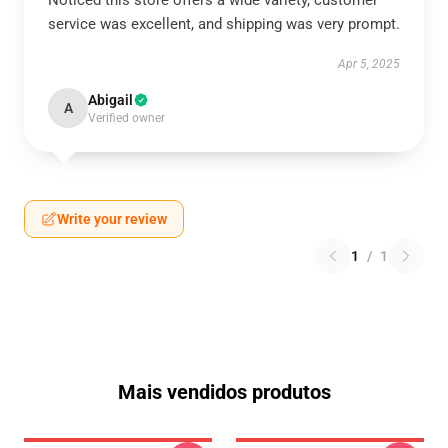
Noticed this store offers a wide variety, customer
service was excellent, and shipping was very prompt.
Apr 5, 2025
Abigail
A
Verified owner
Write your review
1
/
1
Mais vendidos produtos