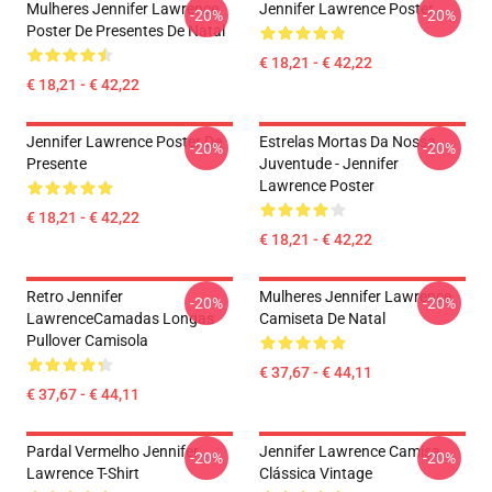
Mulheres Jennifer Lawrence
Jennifer Lawrence Poster
-20%
-20%
Poster De Presentes De Natal
€ 18,21 - € 42,22
€ 18,21 - € 42,22
Jennifer Lawrence Poster De
Estrelas Mortas Da Nossa
-20%
-20%
Presente
Juventude - Jennifer
Lawrence Poster
€ 18,21 - € 42,22
€ 18,21 - € 42,22
Retro Jennifer
Mulheres Jennifer Lawrence
-20%
-20%
LawrenceCamadas Longas
Camiseta De Natal
Pullover Camisola
€ 37,67 - € 44,11
€ 37,67 - € 44,11
Pardal Vermelho Jennifer
Jennifer Lawrence Camisa
-20%
-20%
Lawrence T-Shirt
Clássica Vintage