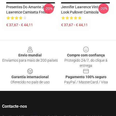
Presentes Do Amante Jennifer
Jennifer Lawrence Vintage
-20%
-20%
Lawrence Camiseta Fresca
Look Pullover Camisola
€ 37,67 - € 44,11
€ 37,67 - € 44,11
Footer
Envio mundial
Compre com confiança
Enviamos para mais de 200 países
Protegido 24/7, do clique à
entrega
Garantia internacional
Pagamento 100% seguro
Oferecido no país de uso
PayPal / MasterCard / Visa
Contacte-nos