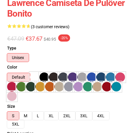
Lawrence Camiseta De Pulôver
Bonito
(3 customer reviews)
€47.09
€37.67
-20%
$40.95
Type
Unisex
Color
Default
Size
S
M
L
XL
2XL
3XL
4XL
5XL