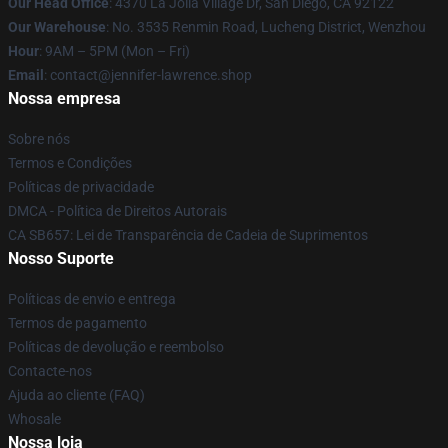
Our Head Office
: 4370 La Jolla Village Dr, San Diego, CA 92122
Our Warehouse
: No. 3535 Renmin Road, Lucheng District, Wenzhou
Hour
: 9AM – 5PM (Mon – Fri)
Email
: contact@jennifer-lawrence.shop
Nossa empresa
Sobre nós
Termos e Condições
Políticas de privacidade
DMCA - Política de Direitos Autorais
CA SB657: Lei de Transparência de Cadeia de Suprimentos
Nosso Suporte
Políticas de envio e entrega
Termos de pagamento
Políticas de devolução e reembolso
Contacte-nos
Ajuda ao cliente (FAQ)
Whosale
Nossa loja