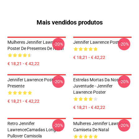
Mais vendidos produtos
Mulheres Jennifer Lawrence
Jennifer Lawrence Poster
-20%
-20%
Poster De Presentes De Natal
€ 18,21 - € 42,22
€ 18,21 - € 42,22
Jennifer Lawrence Poster De
Estrelas Mortas Da Nossa
-20%
-20%
Presente
Juventude - Jennifer
Lawrence Poster
€ 18,21 - € 42,22
€ 18,21 - € 42,22
Retro Jennifer
Mulheres Jennifer Lawrence
-20%
-20%
LawrenceCamadas Longas
Camiseta De Natal
Pullover Camisola