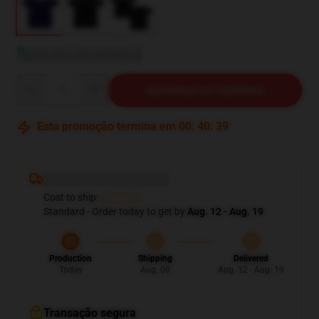
Ver guia de tamanhos
Quantity
ADICIONAR AO CARRINHO
Esta promoção termina em
00
:
40
:
38
Deliver to ...
Cost to ship:
...
Standard - Order today to get by
Aug. 12 - Aug. 19
Production
Shipping
Delivered
Today
Aug. 08
Aug. 12 - Aug. 19
Transação segura