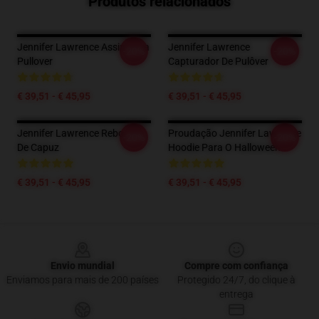
Produtos relacionados
Jennifer Lawrence Assinatura
Jennifer Lawrence
-20%
-20%
Pullover
Capturador De Pulôver
€ 39,51 - € 45,95
€ 39,51 - € 45,95
Jennifer Lawrence Reboque
Proudação Jennifer Lawrence
-20%
-20%
De Capuz
Hoodie Para O Halloween
€ 39,51 - € 45,95
€ 39,51 - € 45,95
Footer
Envio mundial
Compre com confiança
Enviamos para mais de 200 países
Protegido 24/7, do clique à
entrega