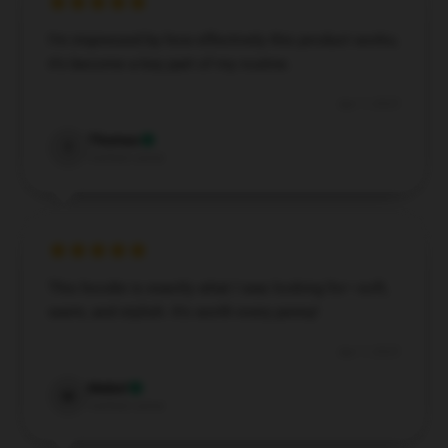
I’m impressed by how effectively this product works;
it’s become a key part of my routine.
Apr 7, 2025
Thomas
T
Verified owner
This hoodie is exactly what I was looking for—soft,
warm, and stylish. It’s worth every penny!
Apr 7, 2025
Mabel
M
Verified owner