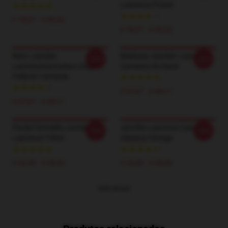
Lawrence Poster
€ 18,21 - € 42,22
€ 18,21 - € 42,22
Retro Jennifer
Mulheres Jennifer Lawrence
-20%
-20%
LawrenceCamadas Longas
Camiseta De Natal
Pullover Camisola
€ 37,67 - € 44,11
€ 37,67 - € 44,11
Pardal Vermelho Jennifer
Jennifer Lawrence Camisa
-20%
-20%
Lawrence T-Shirt
Clássica Vintage
€ 24,38 - € 28,06
€ 24,38 - € 28,06
VER MAIS