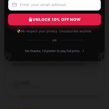
the design is classic and versatile.
Apr 10, 2025
UNLOCK 10% OFF NOW
Fiona
F
Verified owner
We respect your privacy. Unsubscribe anytime.
OR
›
No thanks, I'd prefer to pay full price.
🎁
🎁
The item is well-made and works as advertised. I’m
very pleased with its quality and performance.
Apr 9, 2025
Ivy
I
Verified owner