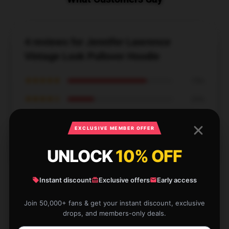
4 reviews for Jennifer Lawrence
Vintage Look Pullover Hoodie
★★★★★
75%
★★★★☆
25%
★★★☆☆
0%
EXCLUSIVE MEMBER OFFER
★★☆☆☆
0%
UNLOCK
10% OFF
★☆☆☆☆
0%
Instant discount
Exclusive offers
Early access
Join 50,000+ fans & get your instant discount, exclusive
drops, and members-only deals.
I’m thrilled with this hoodie. The fabric is soft, and