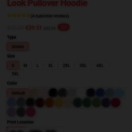
Look Pullover Hoodie
(4 customer reviews)
€49.39
€39.51
-20%
$42.95
Type
Unisex
Size
S
M
L
XL
2XL
3XL
4XL
5XL
Color
Default
Print Location