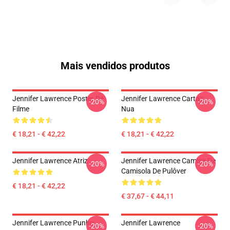
Mais vendidos produtos
Jennifer Lawrence Poster De
Jennifer Lawrence Cartaz
-20%
-20%
Filme
Nua
€ 18,21 - € 42,22
€ 18,21 - € 42,22
Jennifer Lawrence Atriz
Jennifer Lawrence Camisa De
-20%
-20%
Camisola De Pulôver
€ 18,21 - € 42,22
€ 37,67 - € 44,11
Jennifer Lawrence Punho
Jennifer Lawrence
-20%
-20%