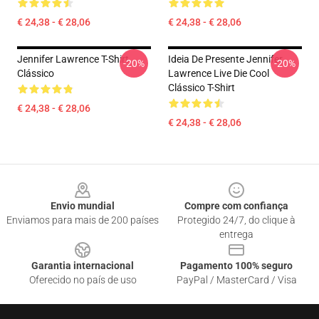
€ 24,38 - € 28,06
€ 24,38 - € 28,06
Jennifer Lawrence T-Shirt
Ideia De Presente Jennifer
-20%
-20%
Clássico
Lawrence Live Die Cool
Clássico T-Shirt
€ 24,38 - € 28,06
€ 24,38 - € 28,06
Footer
Envio mundial
Compre com confiança
Enviamos para mais de 200 países
Protegido 24/7, do clique à
entrega
Garantia internacional
Pagamento 100% seguro
Oferecido no país de uso
PayPal / MasterCard / Visa