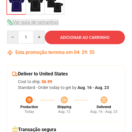
Ver guia de tamanhos
Quantity
ADICIONAR AO CARRINHO
Esta promoção termina em
04
:
29
:
54
Deliver to United States
Cost to ship:
$6.99
Standard - Order today to get by
Aug. 16 - Aug. 23
Production
Shipping
Delivered
Today
Aug. 12
Aug. 16 - Aug. 23
Transação segura