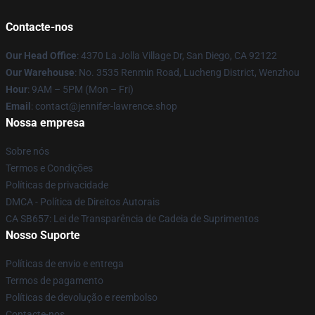
Contacte-nos
Our Head Office
: 4370 La Jolla Village Dr, San Diego, CA 92122
Our Warehouse
: No. 3535 Renmin Road, Lucheng District, Wenzhou
Hour
: 9AM – 5PM (Mon – Fri)
Email
: contact@jennifer-lawrence.shop
Nossa empresa
Sobre nós
Termos e Condições
Políticas de privacidade
DMCA - Política de Direitos Autorais
CA SB657: Lei de Transparência de Cadeia de Suprimentos
Nosso Suporte
Políticas de envio e entrega
Termos de pagamento
Políticas de devolução e reembolso
Contacte-nos