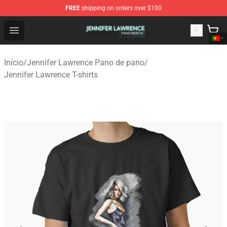
FREE
shipping on orders over $100
Jennifer Lawrence Shop - Official Jennifer Lawrence Mer
Open menu
Início
/
Jennifer Lawrence Pano de pano
/
Jennifer Lawrence T-shirts