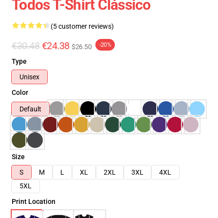
Todos T-Shirt Clássico
(5 customer reviews)
€30.48
€24.38
-20%
$26.50
Type
Unisex
Color
Default
Size
S
M
L
XL
2XL
3XL
4XL
5XL
Print Location