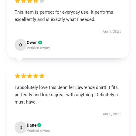
This item is perfect for everyday use. It performs
excellently and is exactly what I needed.
Apr 9, 2025
Owen
O
Verified owner
I absolutely love this Jennifer Lawrence shirt! It fits
perfectly and looks great with anything. Definitely a
must-have.
Apr 8, 2025
Dane
D
Verified owner