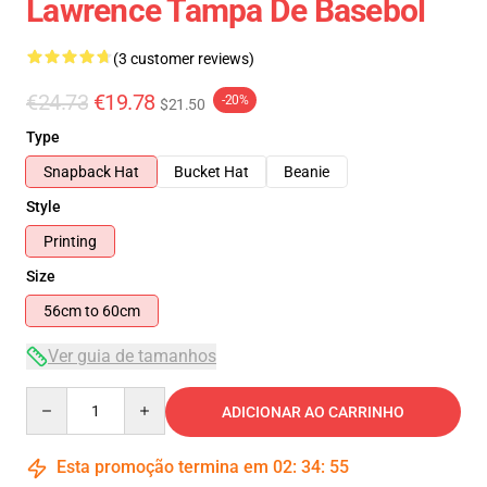
Lawrence Tampa De Basebol
(3 customer reviews)
€24.73
€19.78
-20%
$21.50
Type
Snapback Hat
Bucket Hat
Beanie
Style
Printing
Size
56cm to 60cm
Ver guia de tamanhos
Quantity
ADICIONAR AO CARRINHO
Esta promoção termina em
02
:
34
:
54