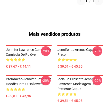
1
/
1
Mais vendidos produtos
Jennifer Lawrence Camisa De
Jennifer Lawrence Capacete
-20%
-20%
Camisola De Pulôver
Preto
€ 37,67 - € 44,11
€ 39,51 - € 45,95
Proudação Jennifer Lawrence
Ideia De Presente Jennifer
-20%
-20%
Hoodie Para O Halloween
Lawrence Modelagem De
Presente Capuz
€ 39,51 - € 45,95
€ 39,51 - € 45,95