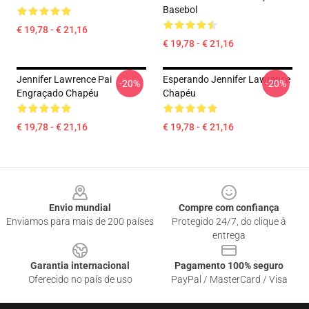
Basebol
€ 19,78 - € 21,16
€ 19,78 - € 21,16
Jennifer Lawrence Pai
Esperando Jennifer Lawrence
-20%
-20%
Engraçado Chapéu
Chapéu
€ 19,78 - € 21,16
€ 19,78 - € 21,16
Footer
Envio mundial
Compre com confiança
Enviamos para mais de 200 países
Protegido 24/7, do clique à
entrega
Garantia internacional
Pagamento 100% seguro
Oferecido no país de uso
PayPal / MasterCard / Visa