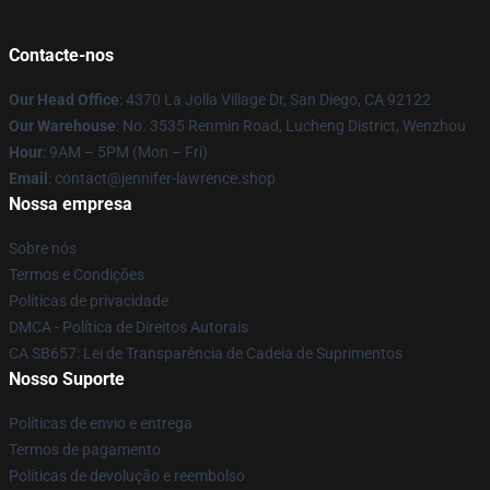
Contacte-nos
Our Head Office
: 4370 La Jolla Village Dr, San Diego, CA 92122
Our Warehouse
: No. 3535 Renmin Road, Lucheng District, Wenzhou
Hour
: 9AM – 5PM (Mon – Fri)
Email
: contact@jennifer-lawrence.shop
Nossa empresa
Sobre nós
Termos e Condições
Políticas de privacidade
DMCA - Política de Direitos Autorais
CA SB657: Lei de Transparência de Cadeia de Suprimentos
Nosso Suporte
Políticas de envio e entrega
Termos de pagamento
Políticas de devolução e reembolso