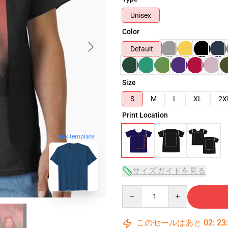
Unisex
Color
Default
Size
S
M
L
XL
2X
Print Location
blank template
サイズガイドを見る
Quantity
このセールはあと
02
:
23