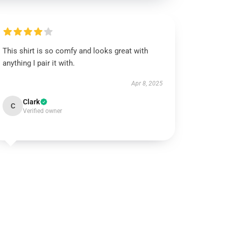
This shirt is so comfy and looks great with
anything I pair it with.
Apr 8, 2025
Clark
C
Verified owner