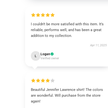
I couldn’t be more satisfied with this item. It’s
reliable, performs well, and has been a great
addition to my collection.
Apr 11, 2025
Logan
L
Verified owner
Beautiful Jennifer Lawrence shirt! The colors
are wonderful. Will purchase from the store
again!