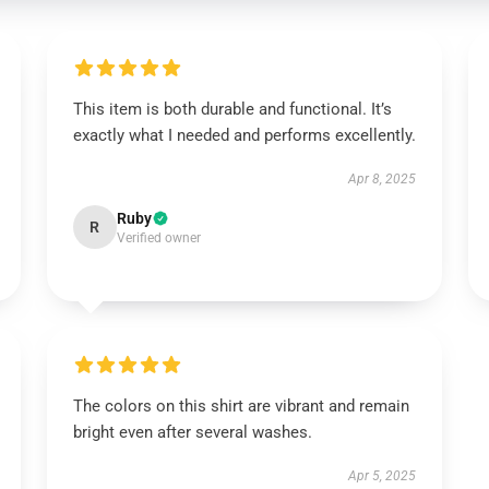
This item is both durable and functional. It’s
exactly what I needed and performs excellently.
Apr 8, 2025
Ruby
R
Verified owner
The colors on this shirt are vibrant and remain
bright even after several washes.
Apr 5, 2025