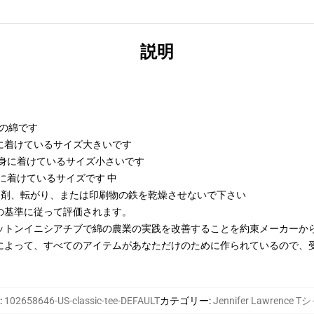
説明
kの綿です
び身に着けているサイズ大きいです
および身に着けているサイズ小さいです
び身に着けているサイズです 中
漂白剤、転がり、または印刷物の鉄を乾燥させないで下さい
の基準に従って評価されます。
ットンイニシアチブで綿の農業の実践を改善することを約束メーカーか
によって、すべてのアイテムがあなただけのために作られているので、
:
102658646-US-classic-tee-DEFAULT
カテゴリー
:
Jennifer Lawrence 