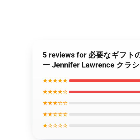
5 reviews for 必要なギ
ー Jennifer Lawrence 
★★★★★
★★★★☆
★★★☆☆
★★☆☆☆
★☆☆☆☆