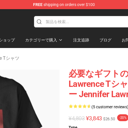
FREE
shipping on orders over $100
Merchandise Store
ショップ
カテゴリーで購入
注文追跡
ブログ
お
nce Tシャツ
必要なギフトの赤い
Lawrence 
ー Jennifer 
(5 customer reviews
¥4,803
¥3,843
-20%
$26.50
Type