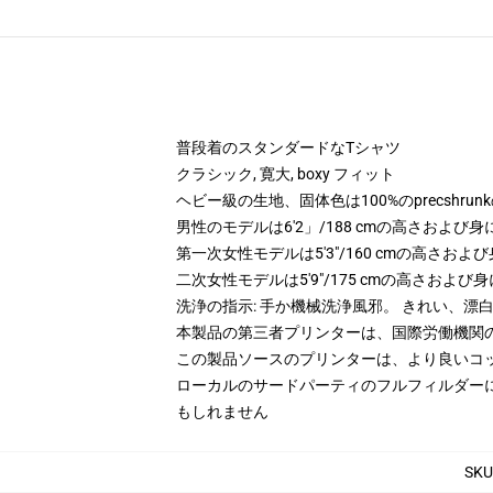
普段着のスタンダードなTシャツ
クラシック, 寛大, boxy フィット
ヘビー級の生地、固体色は100%のprecshrun
男性のモデルは6'2」/188 cmの高さおよ
第一次女性モデルは5'3"/160 cmの高さ
二次女性モデルは5'9"/175 cmの高さおよ
洗浄の指示: 手か機械洗浄風邪。 きれい、
本製品の第三者プリンターは、国際労働機関
この製品ソースのプリンターは、より良いコ
ローカルのサードパーティのフルフィルダー
もしれません
SKU