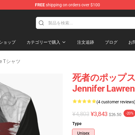
FREE
shipping on orders over $100
Merchandise Store
ショップ
カテゴリーで購入
注文追跡
ブログ
お
nce Tシャツ
死者のポップ
Jennifer Lawr
(4 customer reviews
¥4,803
¥3,843
-20%
$26.50
Type
Unisex