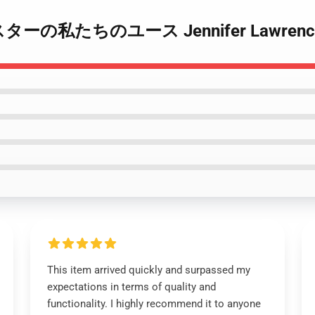
プスターの私たちのユース Jennifer Lawren
This item arrived quickly and surpassed my
expectations in terms of quality and
functionality. I highly recommend it to anyone