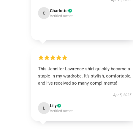
Apr 10, 2025
Charlotte
C
Verified owner
This Jennifer Lawrence shirt quickly became a
staple in my wardrobe. It’s stylish, comfortable,
and I’ve received so many compliments!
Apr 5, 2025
Lily
L
Verified owner