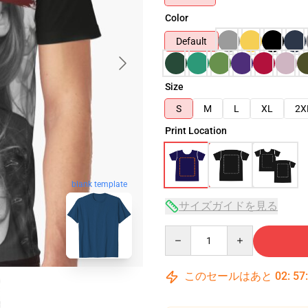
Color
Default
Size
S
M
L
XL
2X
Print Location
blank template
サイズガイドを見る
Quantity
このセールはあと
02
:
57