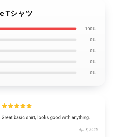
ce Tシャツ
100%
0%
0%
0%
0%
Great basic shirt, looks good with anything.
Apr 8, 2025