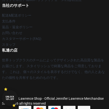
当社のサポート
配送&配送ポリシー
支払条件
返品・返金ポリシー
お問い合わせ
カスタマーサポート(FAQ)
スタッフ
私達の店
世界トップクラスのチームによってデザインされた高品質な製品を
お届けします。 スタイリッシュで綺麗な商品をご用意しておりま
す。 これは、個々のスタイルを表示するだけでなく、他の人とあな
たの個性を共有するためのものです。
UNLOCK
© Jennifer Lawrence Shop - Official Jennifer Lawrence Merchandise
10% OFF
Store 2026 all rights reserved