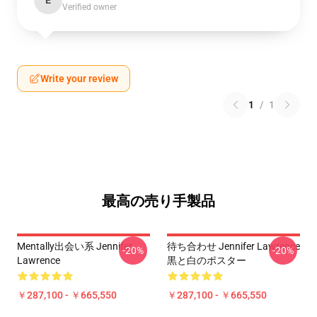
E
Verified owner
Write your review
1
/
1
最高の売り手製品
Mentally出会い系 Jennifer
待ち合わせ Jennifer Lawrence
-20%
-20%
Lawrence
黒と白のポスター
￥287,100 - ￥665,550
￥287,100 - ￥665,550