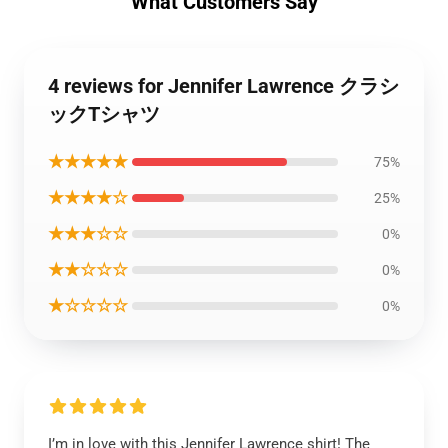
What Customers Say
4 reviews for Jennifer Lawrence クラシ
ックTシャツ
★★★★★
75%
★★★★☆
25%
★★★☆☆
0%
★★☆☆☆
0%
★☆☆☆☆
0%
I’m in love with this Jennifer Lawrence shirt! The