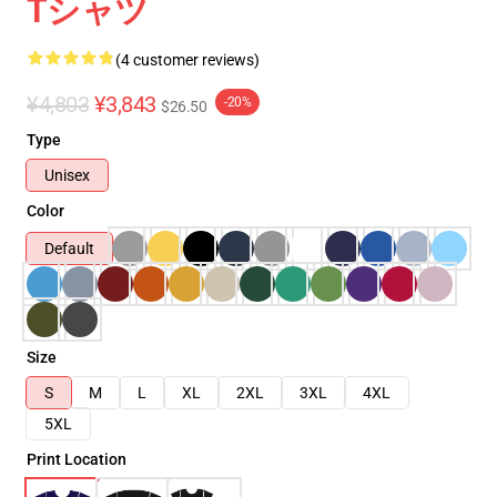
Tシャツ
(4 customer reviews)
¥4,803
¥3,843
-20%
$26.50
Type
Unisex
Color
Default
Size
S
M
L
XL
2XL
3XL
4XL
5XL
Print Location