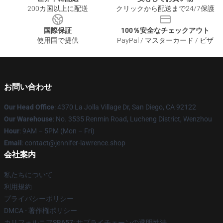
200カ国以上に配送
クリックから配送まで24/7保護
国際保証
100％安全なチェックアウト
使用国で提供
PayPal / マスターカード / ビザ
お問い合わせ
Our Head Office
: 4370 La Jolla Village Dr, San Diego, CA 92122
Our Warehouse
: No. 3535 Renmin Road, Lucheng District, Wenzhou
Hour
: 9AM – 5PM (Mon – Fri)
Email
: contact@jennifer-lawrence.shop
会社案内
私たちについて
利用規約
プライバシーポリシー
DMCA - 著作権ポリシー
カリフォルニアSB657: サプライチェーンの透明性法