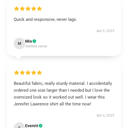
Quick and responsive, never lags.
Apr 6, 2025
Mia
M
Verified owner
Beautiful fabric, really sturdy material. I accidentally
ordered one size larger than I needed but I love the
oversized look so it worked out well. I wear this
Jennifer Lawrence shirt all the time now!
Apr 6, 2025
Everett