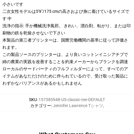
小さいです
二次女性モデルは5'9"/175 cmの高さおよび身に着けているサイズで
す 中
洗浄の指示: 手か機械洗浄風邪。 きれい、漂白剤、転がり、または印
刷物の鉄を乾燥させないで下さい
本製品の第三者プリンターは、国際労働機関の基準に従って評価さ
れます。
この製品ソースのプリンターは、より良いコットンイニシアチブで
綿の農業の実践を改善することを約束メーカーからブランクを調達
ローカルのサードパーティのフルフィルダーによって、すべてのア
イテムがあなただけのために作られているので、受け取った製品に
わずかなバリアンスがあるかもしれません
SKU
:
157385948-US-classic-tee-DEFAULT
カテゴリー
:
Jennifer Lawrence Tシャツ
,