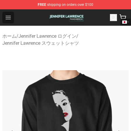
FREE
shipping on orders over $100
Jennifer Lawrence Shop - Official Jennifer Lawrence Mer
Open menu
ホーム
/
Jennifer Lawrence ログイン
/
Jennifer Lawrence スウェットシャツ