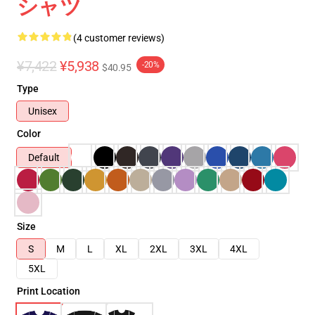
シャツ
(4 customer reviews)
¥7,422
¥5,938
-20%
$40.95
Type
Unisex
Color
Default
Size
S
M
L
XL
2XL
3XL
4XL
5XL
Print Location