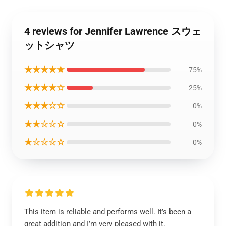
4 reviews for Jennifer Lawrence スウェ
ットシャツ
★★★★★
75%
★★★★☆
25%
★★★☆☆
0%
★★☆☆☆
0%
★☆☆☆☆
0%
This item is reliable and performs well. It’s been a
great addition and I’m very pleased with it.