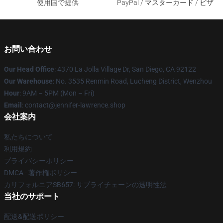
使用国で提供
PayPal / マスターカード / ビザ
お問い合わせ
Our Head Office
: 4370 La Jolla Village Dr, San Diego, CA 92122
Our Warehouse
: No. 3535 Renmin Road, Lucheng District, Wenzhou
Hour
: 9AM – 5PM (Mon – Fri)
Email
: contact@jennifer-lawrence.shop
会社案内
私たちについて
利用規約
プライバシーポリシー
DMCA - 著作権ポリシー
カリフォルニアSB657: サプライチェーンの透明性法
当社のサポート
配送&配送ポリシー