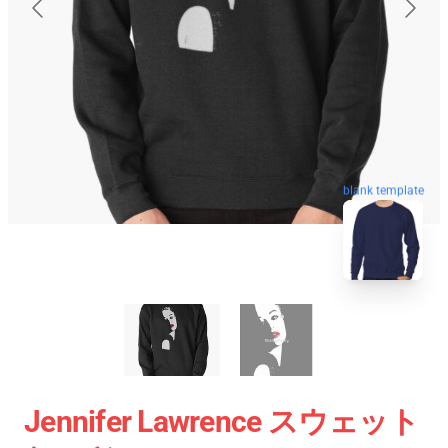
blank template
Jennifer Lawrence スウェット