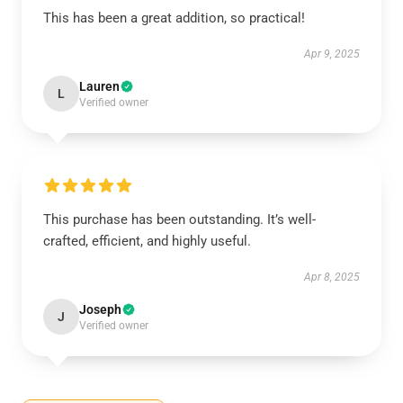
This has been a great addition, so practical!
Apr 9, 2025
Lauren
L
Verified owner
This purchase has been outstanding. It’s well-
crafted, efficient, and highly useful.
Apr 8, 2025
Joseph
J
Verified owner