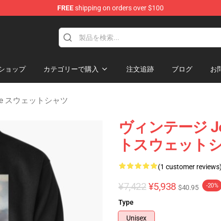
FREE
shipping on orders over $100
Merchandise Store
ショップ
カテゴリーで購入
注文追跡
ブログ
お
rence スウェットシャツ
ヴィンテージ Jen
トスウェット
(1 customer reviews
¥7,422
¥5,938
-20%
$40.95
Type
Unisex