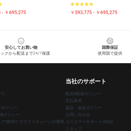
 - ￥695,275
￥593,775 - ￥695,275
安心してお買い物
国際保証
ックから配送まで24/7保護
使用国で提供
当社のサポート
いて
配送&配送ポリシー
支払条件
ーポリシー
返品・返金ポリシー
著作権ポリシー
お問い合わせ
アSB657: サプライチェーンの透明
カスタマーサポート(FAQ)
スタッフ