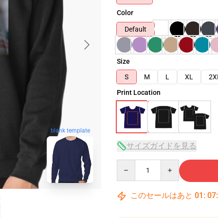
Color
Default
Size
S
M
L
XL
2X
Print Location
blank template
サイズガイドを見る
Quantity
このセールはあと
01
:
07