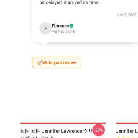
bit delayed, it arrived on time.
Apr 7, 2025
Florence
F
Verified owner
Write your review
-20%
女性 女性 Jennifer Lawrence クリスマ
Jennifer