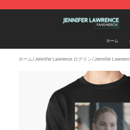
Jennifer Lawrence Shop - Official Jennifer Lawrence 
ホーム
ホーム
/
Jennifer Lawrence ログイン
/
Jennifer Law