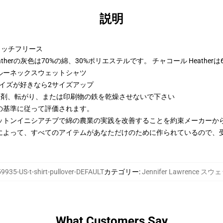
説明
トンリッチフリース
therの灰色は70%の綿、30%ポリエステルです。 チャコール Heather
ルーネックスウェットシャツ
サイズが好きなら2サイズアップ
漂白剤、転がり、または印刷物の鉄を乾燥させないで下さい
の基準に従って評価されます。
ットンイニシアチブで綿の農業の実践を改善することを約束メーカーか
によって、すべてのアイテムがあなただけのために作られているので、
9935-US-t-shirt-pullover-DEFAULT
カテゴリー
:
Jennifer Lawrence 
What Customers Say