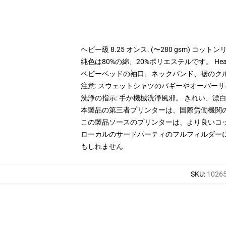
ヘビー級 8.25 オンス. (〜280 gsm) コッ
純色は80%の綿、20%ポリエステルです。 Hea
ベビーベッドの袖口、ネックバンド、裾のク
注意: スウェットシャツのバギーやオーバー
洗浄の指示: 手か機械洗浄風邪。 きれい、
本製品の第三者プリンターは、国際労働機関
この製品ソースのプリンターは、より良いコ
ローカルのサードパーティのフルフィルダー
もしれません
SKU
:
10265