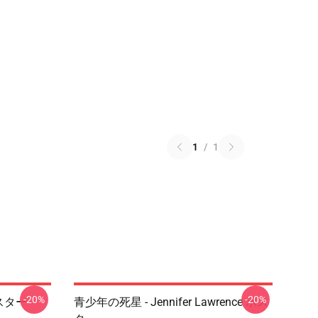
1
/
1
-20%
-20%
ポスター
青少年の死星 - Jennifer Lawrence ポス