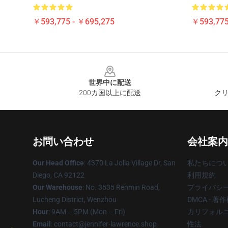
￥593,775 - ￥695,275
￥593,775
Footer
世界中に配送
200カ国以上に配送
クリ
お問い合わせ
会社案内
Our Head Office
: 4370 La Jolla Village Dr, San
私たちにつ
Diego, CA 92122
利用規約
Our Warehouse
: No. 3535 Renmin Road,
プライバシ
Lucheng District, Wenzhou
DMCA - 
Hour
: 9AM – 5PM (Mon – Fri)
カリフォルニ
Email
: contact@jennifer-lawrence.shop
性法