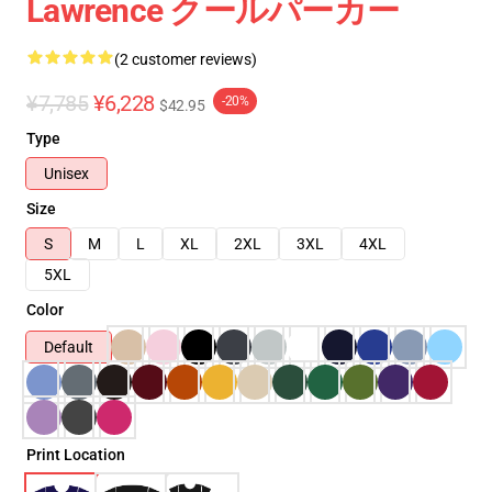
Lawrence クールパーカー
(2 customer reviews)
¥7,785
¥6,228
-20%
$42.95
Type
Unisex
Size
S
M
L
XL
2XL
3XL
4XL
5XL
Color
Default
Print Location