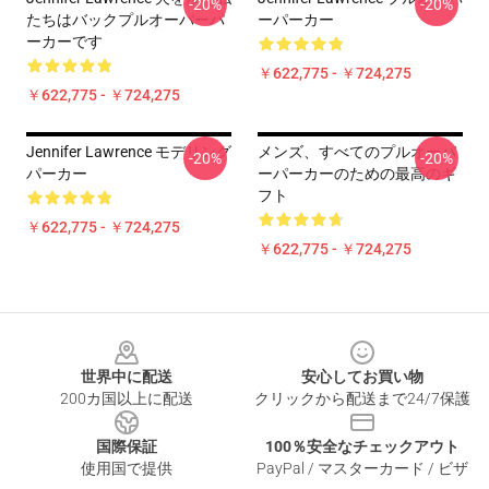
-20%
-20%
たちはバックプルオーバーパ
ーパーカー
ーカーです
￥622,775 - ￥724,275
￥622,775 - ￥724,275
Jennifer Lawrence モデリング
メンズ、すべてのプルオーバ
-20%
-20%
パーカー
ーパーカーのための最高のギ
フト
￥622,775 - ￥724,275
￥622,775 - ￥724,275
Footer
世界中に配送
安心してお買い物
200カ国以上に配送
クリックから配送まで24/7保護
国際保証
100％安全なチェックアウト
使用国で提供
PayPal / マスターカード / ビザ