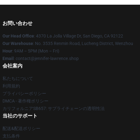
お問い合わせ
Our Head Office
: 4370 La Jolla Village Dr, San Diego, CA 92122
Our Warehouse
: No. 3535 Renmin Road, Lucheng District, Wenzhou
Hour
: 9AM – 5PM (Mon – Fri)
Email
: contact@jennifer-lawrence.shop
会社案内
私たちについて
利用規約
プライバシーポリシー
DMCA - 著作権ポリシー
カリフォルニアSB657: サプライチェーンの透明性法
当社のサポート
配送&配送ポリシー
支払条件