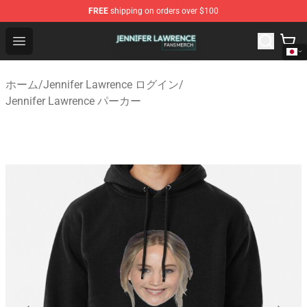
FREE
shipping on orders over $100
Jennifer Lawrence Shop - Official Jennifer Lawrence Mer
Open menu
ホーム
/
Jennifer Lawrence ログイン
/
Jennifer Lawrence パーカー