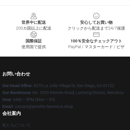
Footer
世界中に配送
安心してお買い物
200カ国以上に配送
クリックから配送まで24/7保護
国際保証
100％安全なチェックアウト
使用国で提供
PayPal / マスターカード / ビザ
お問い合わせ
Our Head Office
: 4370 La Jolla Village Dr, San Diego, CA 92122
Our Warehouse
: No. 3535 Renmin Road, Lucheng District, Wenzhou
Hour
: 9AM – 5PM (Mon – Fri)
Email
: contact@jennifer-lawrence.shop
会社案内
私たちについて