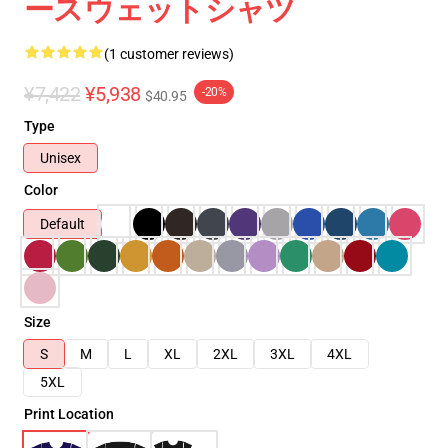
ースウェットシャツ
(1 customer reviews)
¥7,422
¥5,938
-20%
$40.95
Type
Unisex
Color
Default
Size
S
M
L
XL
2XL
3XL
4XL
5XL
Print Location