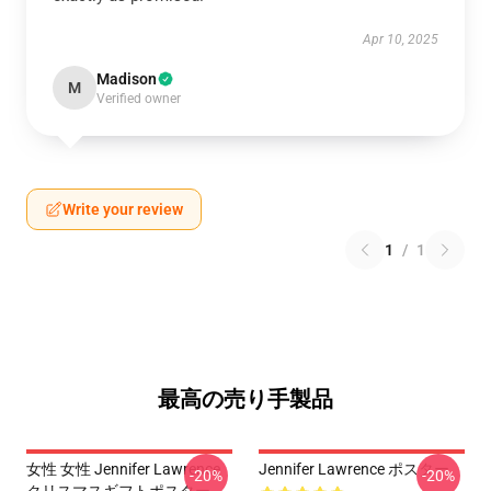
Apr 10, 2025
Madison
M
Verified owner
Write your review
1
/
1
最高の売り手製品
女性 女性 Jennifer Lawrence
Jennifer Lawrence ポスター
-20%
-20%