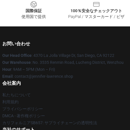
国際保証
100％安全なチェックアウト
使用国で提供
PayPal / マスターカード / ビザ
お問い合わせ
Our Head Office
: 4370 La Jolla Village Dr, San Diego, CA 92122
Our Warehouse
: No. 3535 Renmin Road, Lucheng District, Wenzhou
Hour
: 9AM – 5PM (Mon – Fri)
Email
: contact@jennifer-lawrence.shop
会社案内
私たちについて
利用規約
プライバシーポリシー
DMCA - 著作権ポリシー
カリフォルニアSB657: サプライチェーンの透明性法
当社のサポート