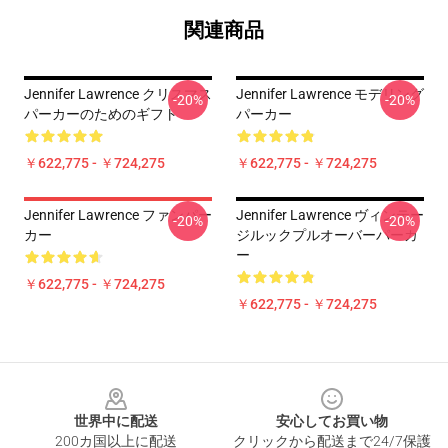
関連商品
Jennifer Lawrence クリスマス
Jennifer Lawrence モデリング
-20%
-20%
パーカーのためのギフト
パーカー
￥622,775 - ￥724,275
￥622,775 - ￥724,275
Jennifer Lawrence ファンパー
Jennifer Lawrence ヴィンテー
-20%
-20%
カー
ジルックプルオーバーパーカ
ー
￥622,775 - ￥724,275
￥622,775 - ￥724,275
Footer
世界中に配送
安心してお買い物
200カ国以上に配送
クリックから配送まで24/7保護