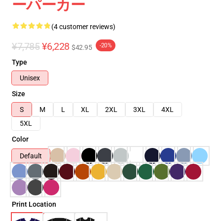
ーパーカー
(4 customer reviews)
¥7,785
¥6,228
-20%
$42.95
Type
Unisex
Size
S
M
L
XL
2XL
3XL
4XL
5XL
Color
Default
Print Location