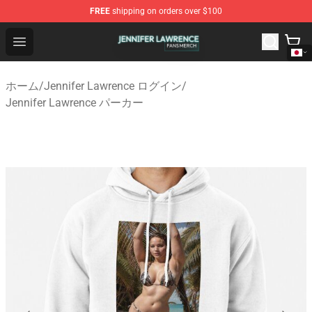
FREE
shipping on orders over $100
Jennifer Lawrence Shop - Official Jennifer Lawrence Mer
Open menu
ホーム
/
Jennifer Lawrence ログイン
/
Jennifer Lawrence パーカー