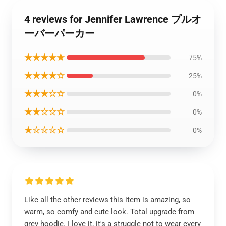
4 reviews for Jennifer Lawrence プルオ
ーバーパーカー
★★★★★
75%
★★★★☆
25%
★★★☆☆
0%
★★☆☆☆
0%
★☆☆☆☆
0%
Like all the other reviews this item is amazing, so
warm, so comfy and cute look. Total upgrade from
grey hoodie. I love it, it's a struggle not to wear every