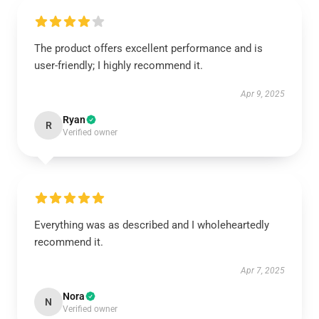
The product offers excellent performance and is
user-friendly; I highly recommend it.
Apr 9, 2025
Ryan
R
Verified owner
Everything was as described and I wholeheartedly
recommend it.
Apr 7, 2025
Nora
N
Verified owner