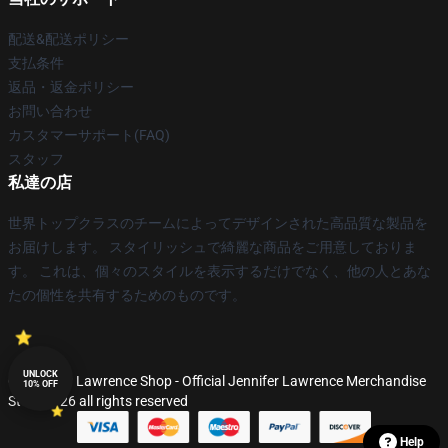
配送&配送ポリシー
支払条件
返品・返金ポリシー
お問い合わせ
カスタマーサポート(FAQ)
スタッフ
私達の店
世界トップクラスのチームによってデザインされた高品質な製品を
お届けします。 スタイリッシュで綺麗な商品をご用意しておりま
す。 これは、個々のスタイルを表示するだけでなく、他の人とあな
たの個性を共有するためのものです。
UNLOCK
© Jennifer Lawrence Shop - Official Jennifer Lawrence Merchandise
10% OFF
Store 2026 all rights reserved
Help