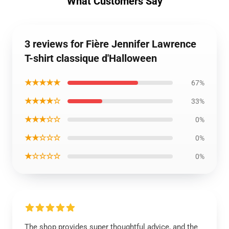
What Customers Say
3 reviews for Fière Jennifer Lawrence
T-shirt classique d'Halloween
★★★★★
67%
★★★★☆
33%
★★★☆☆
0%
★★☆☆☆
0%
★☆☆☆☆
0%
The shop provides super thoughtful advice, and the