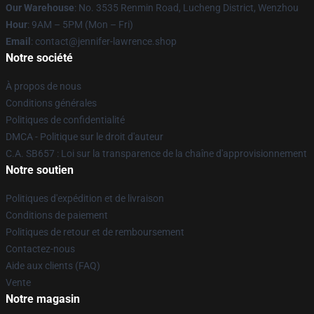
Our Warehouse
: No. 3535 Renmin Road, Lucheng District, Wenzhou
Hour
: 9AM – 5PM (Mon – Fri)
Email
: contact@jennifer-lawrence.shop
Notre société
À propos de nous
Conditions générales
Politiques de confidentialité
DMCA - Politique sur le droit d'auteur
C.A. SB657 : Loi sur la transparence de la chaîne d'approvisionnement
Notre soutien
Politiques d'expédition et de livraison
Conditions de paiement
Politiques de retour et de remboursement
Contactez-nous
Aide aux clients (FAQ)
Vente
Notre magasin