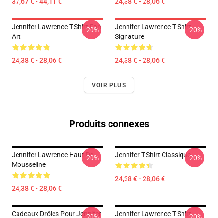
37,67 € - 44,11 €
24,38 € - 28,06 €
Jennifer Lawrence T-Shirt Fan
Jennifer Lawrence T-Shirt
-20%
-20%
Art
Signature
24,38 € - 28,06 €
24,38 € - 28,06 €
VOIR PLUS
Produits connexes
Jennifer Lawrence Haut De
Jennifer T-Shirt Classique
-20%
-20%
Mousseline
24,38 € - 28,06 €
24,38 € - 28,06 €
Cadeaux Drôles Pour Jennifer
Jennifer Lawrence T-Shirt
-20%
-20%