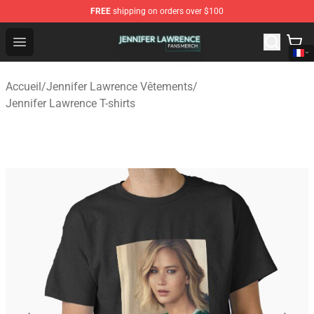
FREE
shipping on orders over $100
Jennifer Lawrence Shop - Official Jennifer Lawrence Mer
Open menu
Accueil
/
Jennifer Lawrence Vêtements
/
Jennifer Lawrence T-shirts