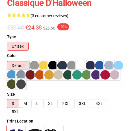
Classique D'Halloween
(3 customer reviews)
€30.48
€24.38
-20%
$26.50
Type
Unisex
Color
Default
Size
S
M
L
XL
2XL
3XL
4XL
5XL
Print Location