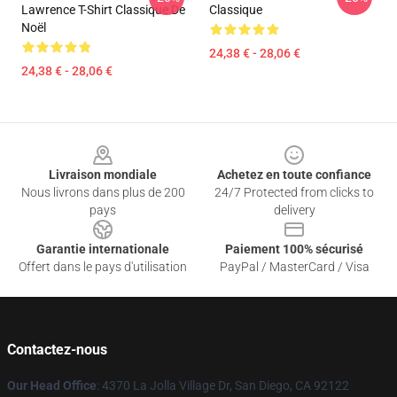
Lawrence T-Shirt Classique De
Classique
Noël
24,38 € - 28,06 €
24,38 € - 28,06 €
Footer
Livraison mondiale
Achetez en toute confiance
Nous livrons dans plus de 200
24/7 Protected from clicks to
pays
delivery
Garantie internationale
Paiement 100% sécurisé
Offert dans le pays d'utilisation
PayPal / MasterCard / Visa
Contactez-nous
Our Head Office
: 4370 La Jolla Village Dr, San Diego, CA 92122