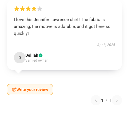
I love this Jennifer Lawrence shirt! The fabric is
amazing, the motive is adorable, and it got here so
quickly!
Apr 8, 2025
Delilah
D
Verified owner
Write your review
1
/
1