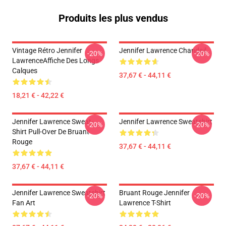
Produits les plus vendus
Vintage Rétro Jennifer
Jennifer Lawrence Chandail
-20%
-20%
LawrenceAffiche Des Longs
Calques
37,67 € - 44,11 €
18,21 € - 42,22 €
Jennifer Lawrence Sweat-
Jennifer Lawrence Sweatshirt
-20%
-20%
Shirt Pull-Over De Bruant
Rouge
37,67 € - 44,11 €
37,67 € - 44,11 €
Jennifer Lawrence Sweatshirt
Bruant Rouge Jennifer
-20%
-20%
Fan Art
Lawrence T-Shirt