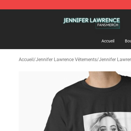
Jennifer Lawrence Shop - Official Jennifer Lawrence 
Accueil
Bou
Accueil
/
Jennifer Lawrence Vêtements
/
Jennifer Lawren