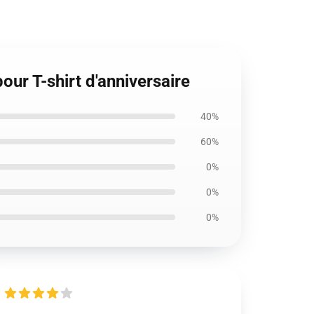
ur T-shirt d'anniversaire
40%
60%
0%
0%
0%