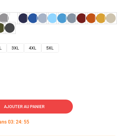
L
3XL
4XL
5XL
AJOUTER AU PANIER
dans
03
:
24
:
54