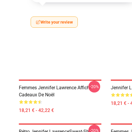
Write your review
-20%
Femmes Jennifer Lawrence Affiche
Jennifer 
Cadeaux De Noël
18,21 € - 
18,21 € - 42,22 €
-20%
Rétro Jennifer LawrenceSweat-Shirt De
Femmes Je