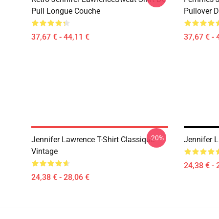
Pull Longue Couche
Pullover 
37,67 € - 44,11 €
37,67 € - 
-20%
Jennifer Lawrence T-Shirt Classique
Jennifer L
Vintage
24,38 € - 
24,38 € - 28,06 €
Footer