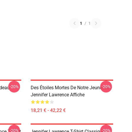
1
/
1
-20%
-20%
adeau
Des Étoiles Mortes De Notre Jeunesse -
Jennifer Lawrence Affiche
18,21 € - 42,22 €
-20%
-20%
ce T-Shirt
Jennifer Lawrence T-Shirt Classique