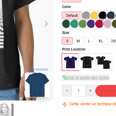
Color
Default
Size
S
M
L
XL
2X
Print Location
blank template
Voir le guide des tailles
Quantity
Cette vente se termine 