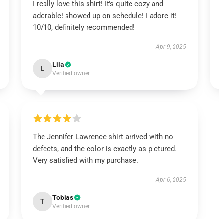
I really love this shirt! It's quite cozy and
adorable! showed up on schedule! I adore it!
10/10, definitely recommended!
Apr 9, 2025
Lila
L
Verified owner
The Jennifer Lawrence shirt arrived with no
defects, and the color is exactly as pictured.
Very satisfied with my purchase.
Apr 6, 2025
Tobias
T
Verified owner