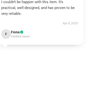
I couldn’t be happier with this item. It’s
practical, well-designed, and has proven to be
very reliable.
Apr 8, 2025
Fiona
F
Verified owner