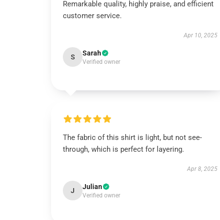
Remarkable quality, highly praise, and efficient
customer service.
Apr 10, 2025
Sarah
S
Verified owner
The fabric of this shirt is light, but not see-
through, which is perfect for layering.
Apr 8, 2025
Julian
J
Verified owner