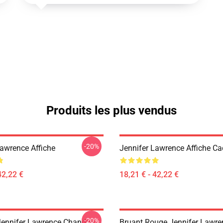
Produits les plus vendus
-20%
Lawrence Affiche
Jennifer Lawrence Affiche C
42,22 €
18,21 € - 42,22 €
-20%
nnifer Lawrence Chandail
Bruant Rouge Jennifer Lawren