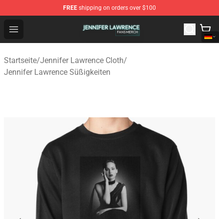
FREE
shipping on orders over $100
Jennifer Lawrence Shop - Official Jennifer Lawrence Mer
Open menu
Startseite
/
Jennifer Lawrence Cloth
/
Jennifer Lawrence Süßigkeiten