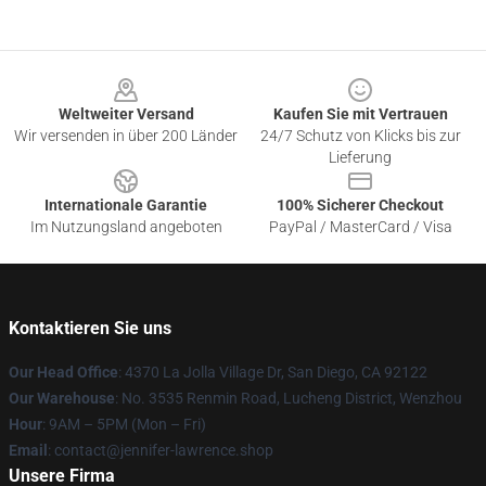
Footer
Weltweiter Versand
Kaufen Sie mit Vertrauen
Wir versenden in über 200 Länder
24/7 Schutz von Klicks bis zur
Lieferung
Internationale Garantie
100% Sicherer Checkout
Im Nutzungsland angeboten
PayPal / MasterCard / Visa
Kontaktieren Sie uns
Our Head Office
: 4370 La Jolla Village Dr, San Diego, CA 92122
Our Warehouse
: No. 3535 Renmin Road, Lucheng District, Wenzhou
Hour
: 9AM – 5PM (Mon – Fri)
Email
: contact@jennifer-lawrence.shop
Unsere Firma