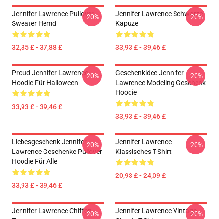
Jennifer Lawrence Pullover
Jennifer Lawrence Schwarze
-20%
-20%
Sweater Hemd
Kapuze
32,35 £ - 37,88 £
33,93 £ - 39,46 £
Proud Jennifer Lawrence
Geschenkidee Jennifer
-20%
-20%
Hoodie Für Halloween
Lawrence Modeling Geschenk
Hoodie
33,93 £ - 39,46 £
33,93 £ - 39,46 £
Liebesgeschenk Jennifer
Jennifer Lawrence
-20%
-20%
Lawrence Geschenke Pullover
Klassisches T-Shirt
Hoodie Für Alle
20,93 £ - 24,09 £
33,93 £ - 39,46 £
Jennifer Lawrence Chiffon
Jennifer Lawrence Vintage
-20%
-20%