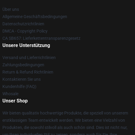
Über uns
Allgemeine Geschäftsbedingungen
Datenschutzrichtlinien
DMCA - Copyright Policy
CA SB657: Lieferkettentransparenzgesetz
Unsere Unterstützung
Versand und Lieferrichtlinien
Zahlungsbedingungen
Return & Refund Richtlinien
Kontaktieren Sie uns
Kundenhilfe (FAQ)
Whosale
Unser Shop
Wir bieten qualitativ hochwertige Produkte, die speziell von unserem
erstklassigen Team entwickelt werden. Wir bieten eine Vielzahl von
Produkten, die sowohl stilvoll als auch schön sind. Dies ist nicht nur,
um Ihren individuellen Stil zu zeigen, sondern auch für Sie, Ihre