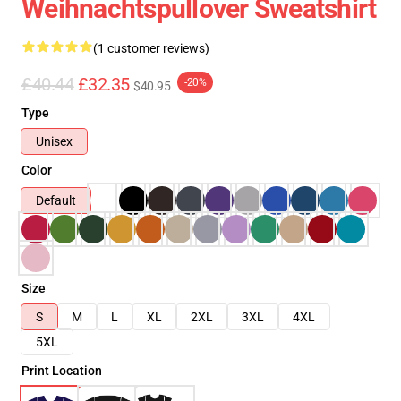
Weihnachtspullover Sweatshirt
(1 customer reviews)
£40.44
£32.35
-20%
$40.95
Type
Unisex
Color
Default
Size
S
M
L
XL
2XL
3XL
4XL
5XL
Print Location