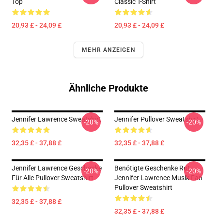
Top
Classic T-Shirt
20,93 £ - 24,09 £
20,93 £ - 24,09 £
MEHR ANZEIGEN
Ähnliche Produkte
Jennifer Lawrence Sweatshirt
Jennifer Pullover Sweatshirt
-20%
-20%
32,35 £ - 37,88 £
32,35 £ - 37,88 £
Jennifer Lawrence Geschenke
Benötigte Geschenke Rot
-20%
-20%
Für Alle Pullover Sweatshirt
Jennifer Lawrence Musik Fan
Pullover Sweatshirt
32,35 £ - 37,88 £
32,35 £ - 37,88 £