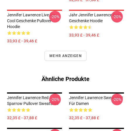
Jennifer Lawrence Live Die
Jahr Jennifer Lawrence Foto
-20%
-20%
Cool Geschenke Pullover
Geschenke Hoodie
Hoodie
33,93 £ - 39,46 £
33,93 £ - 39,46 £
MEHR ANZEIGEN
Ähnliche Produkte
Jennifer Lawrence Red
Jennifer Lawrence Sweatshirt
-20%
-20%
Sparrow Pullover Sweatshirt
Für Damen
32,35 £ - 37,88 £
32,35 £ - 37,88 £