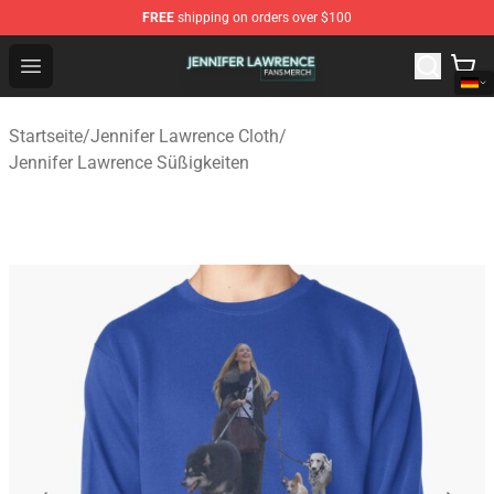
FREE
shipping on orders over $100
Jennifer Lawrence Shop - Official Jennifer Lawrence Mer
Open menu
Startseite
/
Jennifer Lawrence Cloth
/
Jennifer Lawrence Süßigkeiten