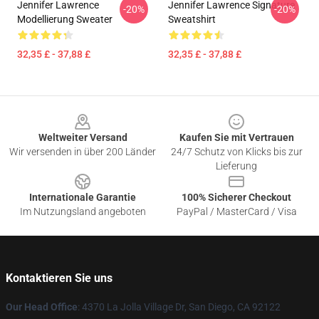
Jennifer Lawrence
Jennifer Lawrence Signature
-20%
-20%
Modellierung Sweater
Sweatshirt
32,35 £ - 37,88 £
32,35 £ - 37,88 £
Footer
Weltweiter Versand
Kaufen Sie mit Vertrauen
Wir versenden in über 200 Länder
24/7 Schutz von Klicks bis zur
Lieferung
Internationale Garantie
100% Sicherer Checkout
Im Nutzungsland angeboten
PayPal / MasterCard / Visa
Kontaktieren Sie uns
Our Head Office
: 4370 La Jolla Village Dr, San Diego, CA 92122