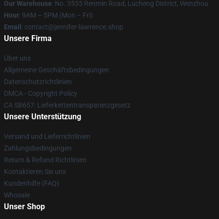
Our Warehouse
: No. 3535 Renmin Road, Lucheng District, Wenzhou
Hour
: 9AM – 5PM (Mon – Fri)
Email
: contact@jennifer-lawrence.shop
Unsere Firma
Über uns
Allgemeine Geschäftsbedingungen
Datenschutzrichtlinien
DMCA - Copyright Policy
CA SB657: Lieferkettentransparenzgesetz
Unsere Unterstützung
Versand und Lieferrichtlinien
Zahlungsbedingungen
Return & Refund Richtlinien
Kontaktieren Sie uns
Kundenhilfe (FAQ)
Whosale
Unser Shop