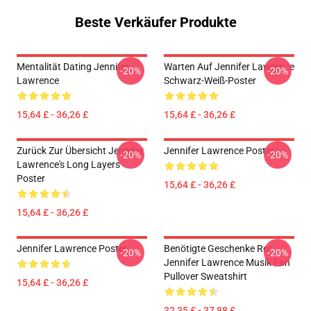
Beste Verkäufer Produkte
Mentalität Dating Jennifer
Warten Auf Jennifer Lawrence
-20%
-20%
Lawrence
Schwarz-Weiß-Poster
15,64 £ - 36,26 £
15,64 £ - 36,26 £
Zurück Zur Übersicht Jennifer
Jennifer Lawrence Poster
-20%
-20%
Lawrence's Long Layers
Poster
15,64 £ - 36,26 £
15,64 £ - 36,26 £
Jennifer Lawrence Poster
Benötigte Geschenke Rot
-20%
-20%
Jennifer Lawrence Musik Fan
Pullover Sweatshirt
15,64 £ - 36,26 £
32,35 £ - 37,88 £