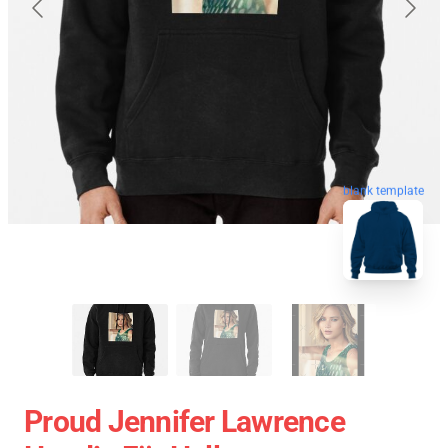
blank template
Proud Jennifer Lawrence