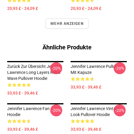
20,93 £ - 24,09 £
20,93 £ - 24,09 £
MEHR ANZEIGEN
Ähnliche Produkte
Zurück Zur Übersicht Jennifer
Jennifer Lawrence Pullover
-20%
-20%
Lawrence Long Layers Retro
Mit Kapuze
Wave Pullover Hoodie
33,93 £ - 39,46 £
33,93 £ - 39,46 £
Jennifer Lawrence Fan
Jennifer Lawrence Vintage
-20%
-20%
Hoodie
Look Pullover Hoodie
33,93 £ - 39,46 £
33,93 £ - 39,46 £