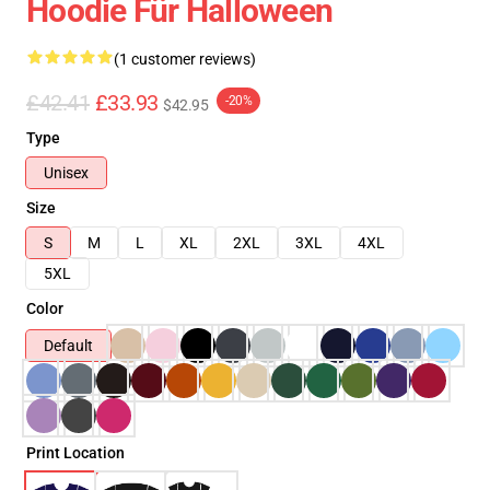
Hoodie Für Halloween
(1 customer reviews)
£42.41
£33.93
-20%
$42.95
Type
Unisex
Size
S
M
L
XL
2XL
3XL
4XL
5XL
Color
Default
Print Location