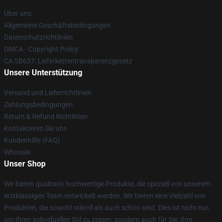
Über uns
Allgemeine Geschäftsbedingungen
Datenschutzrichtlinien
DMCA - Copyright Policy
CA SB657: Lieferkettentransparenzgesetz
Unsere Unterstützung
Versand und Lieferrichtlinien
Zahlungsbedingungen
Return & Refund Richtlinien
Kontaktieren Sie uns
Kundenhilfe (FAQ)
Whosale
Unser Shop
Wir bieten qualitativ hochwertige Produkte, die speziell von unserem
erstklassigen Team entwickelt werden. Wir bieten eine Vielzahl von
Produkten, die sowohl stilvoll als auch schön sind. Dies ist nicht nur,
um Ihren individuellen Stil zu zeigen, sondern auch für Sie, Ihre