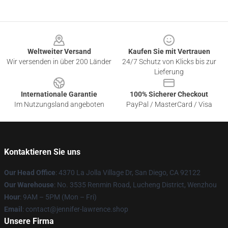
Footer
Weltweiter Versand
Kaufen Sie mit Vertrauen
Wir versenden in über 200 Länder
24/7 Schutz von Klicks bis zur
Lieferung
Internationale Garantie
100% Sicherer Checkout
Im Nutzungsland angeboten
PayPal / MasterCard / Visa
Kontaktieren Sie uns
Our Head Office
: 4370 La Jolla Village Dr, San Diego, CA 92122
Our Warehouse
: No. 3535 Renmin Road, Lucheng District, Wenzhou
Hour
: 9AM – 5PM (Mon – Fri)
Email
: contact@jennifer-lawrence.shop
Unsere Firma