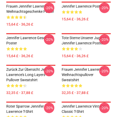
Frauen Jennifer Lawrence
Jennifer Lawrence Poster
-20%
-20%
Weihnachtsgeschenke Poster
15,64 £ - 36,26 £
15,64 £ - 36,26 £
Jennifer Lawrence Geschenk
Tote Sterne Unserer Jugend -
-20%
-20%
Poster
Jennifer Lawrence Poster
15,64 £ - 36,26 £
15,64 £ - 36,26 £
Zurück Zur Übersicht Jennifer
Frauen Jennifer Lawrence
-20%
-20%
Lawrence's Long Layers
Weihnachtspullover
Pullover Sweatshirt
Sweatshirt
32,35 £ - 37,88 £
32,35 £ - 37,88 £
Roter Sparrow Jennifer
Jennifer Lawrence Vintage
-20%
-20%
Lawrence T-Shirt
Classic T-Shirt