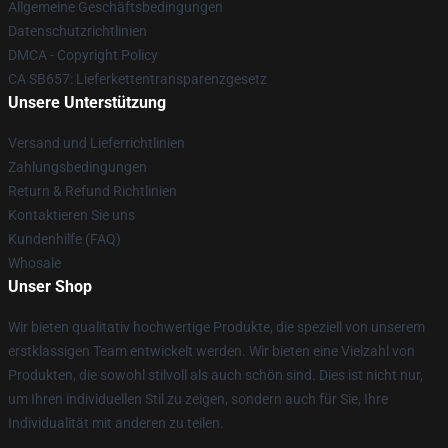
Allgemeine Geschäftsbedingungen
Datenschutzrichtlinien
DMCA - Copyright Policy
CA SB657: Lieferkettentransparenzgesetz
Unsere Unterstützung
Versand und Lieferrichtlinien
Zahlungsbedingungen
Return & Refund Richtlinien
Kontaktieren Sie uns
Kundenhilfe (FAQ)
Whosale
Unser Shop
Wir bieten qualitativ hochwertige Produkte, die speziell von unserem
erstklassigen Team entwickelt werden. Wir bieten eine Vielzahl von
Produkten, die sowohl stilvoll als auch schön sind. Dies ist nicht nur,
um Ihren individuellen Stil zu zeigen, sondern auch für Sie, Ihre
Individualität mit anderen zu teilen.