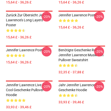
15,64 £ - 36,26 £
15,64 £ - 36,26 £
Zurück Zur Übersicht Jennifer
Jennifer Lawrence Poster
-20%
-20%
Lawrence's Long Layers
Poster
15,64 £ - 36,26 £
15,64 £ - 36,26 £
Jennifer Lawrence Poster
Benötigte Geschenke Rot
-20%
-20%
Jennifer Lawrence Musik Fan
Pullover Sweatshirt
15,64 £ - 36,26 £
32,35 £ - 37,88 £
Jennifer Lawrence Live Die
Jahr Jennifer Lawrence Foto
-20%
-20%
Cool Geschenke Pullover
Geschenke Hoodie
Hoodie
33,93 £ - 39,46 £
33,93 £ - 39,46 £