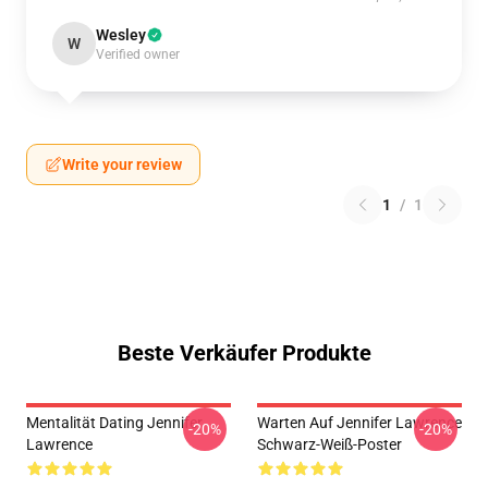
Wesley
W
Verified owner
Write your review
1
/
1
Beste Verkäufer Produkte
Mentalität Dating Jennifer
Warten Auf Jennifer Lawrence
-20%
-20%
Lawrence
Schwarz-Weiß-Poster