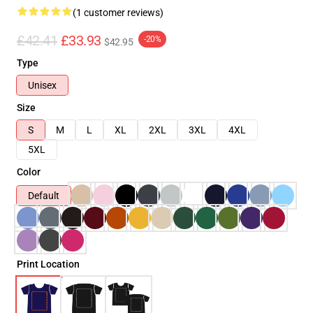
(1 customer reviews)
£42.41
£33.93
-20%
$42.95
Type
Unisex
Size
S
M
L
XL
2XL
3XL
4XL
5XL
Color
Default
Print Location