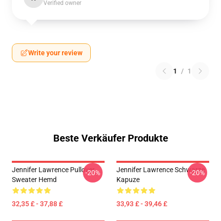
Verified owner
Write your review
1
/
1
Beste Verkäufer Produkte
Jennifer Lawrence Pullover
Jennifer Lawrence Schwarze
-20%
-20%
Sweater Hemd
Kapuze
32,35 £ - 37,88 £
33,93 £ - 39,46 £