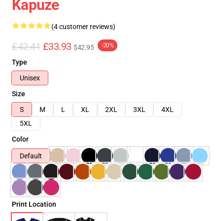
Kapuze
(4 customer reviews)
£42.41
£33.93
-20%
$42.95
Type
Unisex
Size
S
M
L
XL
2XL
3XL
4XL
5XL
Color
Default
Print Location