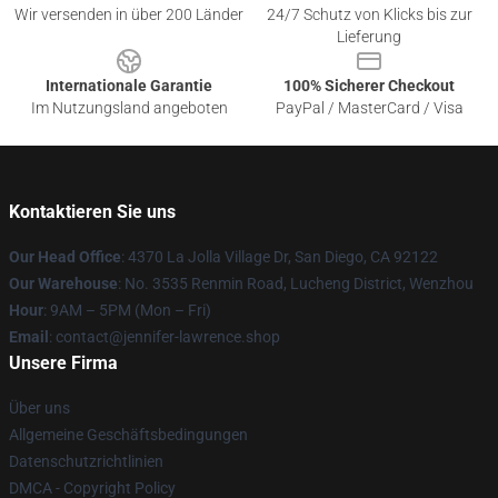
Wir versenden in über 200 Länder
24/7 Schutz von Klicks bis zur
Lieferung
Internationale Garantie
100% Sicherer Checkout
Im Nutzungsland angeboten
PayPal / MasterCard / Visa
Kontaktieren Sie uns
Our Head Office
: 4370 La Jolla Village Dr, San Diego, CA 92122
Our Warehouse
: No. 3535 Renmin Road, Lucheng District, Wenzhou
Hour
: 9AM – 5PM (Mon – Fri)
Email
: contact@jennifer-lawrence.shop
Unsere Firma
Über uns
Allgemeine Geschäftsbedingungen
Datenschutzrichtlinien
DMCA - Copyright Policy