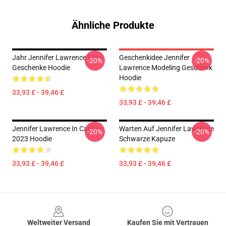
Ähnliche Produkte
Jahr Jennifer Lawrence Foto
Geschenkidee Jennifer
-20%
-20%
Geschenke Hoodie
Lawrence Modeling Geschenk
Hoodie
33,93 £ - 39,46 £
33,93 £ - 39,46 £
Jennifer Lawrence In Cannes
Warten Auf Jennifer Lawrence
-20%
-20%
2023 Hoodie
Schwarze Kapuze
33,93 £ - 39,46 £
33,93 £ - 39,46 £
Footer
Weltweiter Versand
Kaufen Sie mit Vertrauen