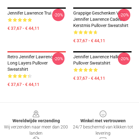
Jennifer Lawrence Trui
Grappige Geschenken Voor
-20%
-20%
Jennifer Lawrence Cadeau
Kerstmis Pullover Sweatshirt
€ 37,67 - € 44,11
€ 37,67 - € 44,11
Retro Jennifer Lawrence's
Jennifer Lawrence Halloween
-20%
-20%
Long Layers Pullover
Pullover Sweatshirt
Sweatshirt
€ 37,67 - € 44,11
€ 37,67 - € 44,11
Footer
Wereldwijde verzending
Winkel met vertrouwen
Wij verzenden naar meer dan 200
24/7 beschermd van klikken tot
landen
levering