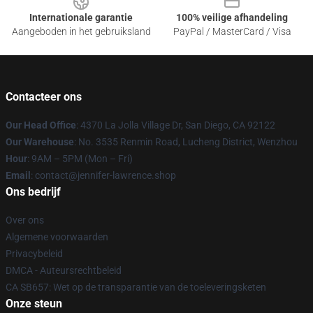
Internationale garantie
100% veilige afhandeling
Aangeboden in het gebruiksland
PayPal / MasterCard / Visa
Contacteer ons
Our Head Office
: 4370 La Jolla Village Dr, San Diego, CA 92122
Our Warehouse
: No. 3535 Renmin Road, Lucheng District, Wenzhou
Hour
: 9AM – 5PM (Mon – Fri)
Email
: contact@jennifer-lawrence.shop
Ons bedrijf
Over ons
Algemene voorwaarden
Privacybeleid
DMCA - Auteursrechtbeleid
CA SB657: Wet op de transparantie van de toeleveringsketen
Onze steun