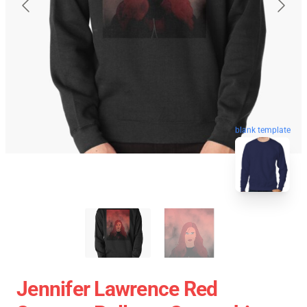
blank template
Jennifer Lawrence Red