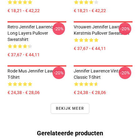
€ 18,21 - € 42,22
€ 18,21 - € 42,22
Retro Jennifer Lawrence's
Vrouwen Jennifer Lawrence
-20%
-20%
Long Layers Pullover
Kerstmis Pullover Sweatshirt
Sweatshirt
€ 37,67 - € 44,11
€ 37,67 - € 44,11
Rode Mus Jennifer Lawrence
Jennifer Lawrence Vintage
-20%
-20%
T-Shirt
Classic T-Shirt
€ 24,38 - € 28,06
€ 24,38 - € 28,06
BEKIJK MEER
Gerelateerde producten