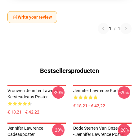
Write your review
1
/
1
Bestsellersproducten
Vrouwen Jennifer Lawrence
Jennifer Lawrence Poster
-20%
-20%
Kerstcadeaus Poster
€ 18,21 - € 42,22
€ 18,21 - € 42,22
Jennifer Lawrence
Dode Sterren Van Onze Jeugd
-20%
-20%
Cadeauposter
- Jennifer Lawrence Poster