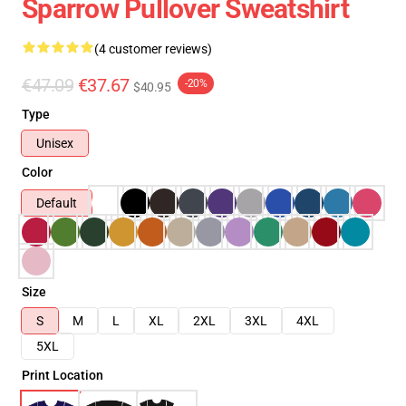
Sparrow Pullover Sweatshirt
(4 customer reviews)
€47.09
€37.67
-20%
$40.95
Type
Unisex
Color
Default
Size
S
M
L
XL
2XL
3XL
4XL
5XL
Print Location