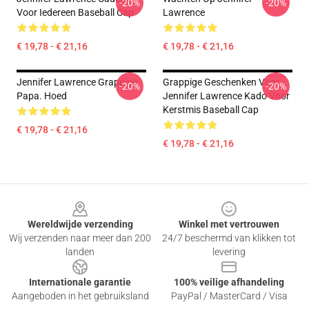
-20%
-20%
Voor Iedereen Baseball Cap
Lawrence
€ 19,78 - € 21,16
€ 19,78 - € 21,16
Jennifer Lawrence Grappige
Grappige Geschenken Voor
-20%
-20%
Papa. Hoed
Jennifer Lawrence Kado Voor
Kerstmis Baseball Cap
€ 19,78 - € 21,16
€ 19,78 - € 21,16
Footer
Wereldwijde verzending
Winkel met vertrouwen
Wij verzenden naar meer dan 200
24/7 beschermd van klikken tot
landen
levering
Internationale garantie
100% veilige afhandeling
Aangeboden in het gebruiksland
PayPal / MasterCard / Visa