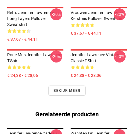
Retro Jennifer Lawrence's
Vrouwen Jennifer Lawrence
-20%
-20%
Long Layers Pullover
Kerstmis Pullover Sweatshirt
Sweatshirt
€ 37,67 - € 44,11
€ 37,67 - € 44,11
Rode Mus Jennifer Lawrence
Jennifer Lawrence Vintage
-20%
-20%
T-Shirt
Classic T-Shirt
€ 24,38 - € 28,06
€ 24,38 - € 28,06
BEKIJK MEER
Gerelateerde producten
Jennifer Lawrence Cadeau
Wachten Op Jennifer