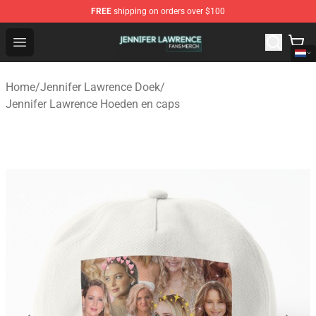
FREE
shipping on orders over $100
Jennifer Lawrence Shop - Official Jennifer Lawrence Mer
Open menu
Home
/
Jennifer Lawrence Doek
/
Jennifer Lawrence Hoeden en caps