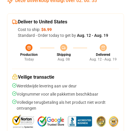
Deze uitverkoop eindigt over
02
:
00
:
54
Deliver to United States
Cost to ship:
$6.99
Standard - Order today to get by
Aug. 12 - Aug. 19
Production
Shipping
Delivered
Today
Aug. 08
Aug. 12 - Aug. 19
Veilige transactie
Wereldwijde levering aan uw deur
Volgnummer voor alle pakketten beschikbaar
Volledige terugbetaling als het product niet wordt
ontvangen