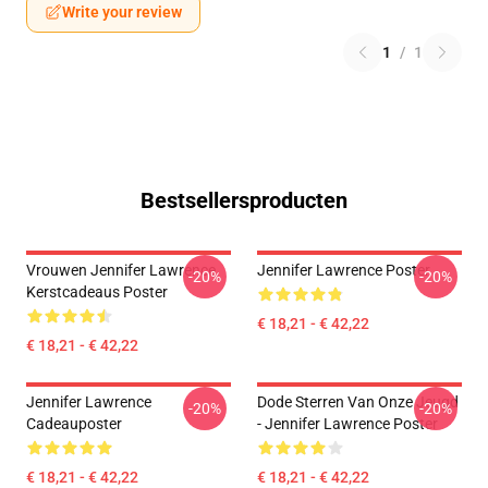
Write your review
1
/
1
Bestsellersproducten
Vrouwen Jennifer Lawrence
Jennifer Lawrence Poster
-20%
-20%
Kerstcadeaus Poster
€ 18,21 - € 42,22
€ 18,21 - € 42,22
Jennifer Lawrence
Dode Sterren Van Onze Jeugd
-20%
-20%
Cadeauposter
- Jennifer Lawrence Poster
€ 18,21 - € 42,22
€ 18,21 - € 42,22