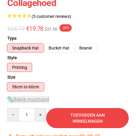
Collagehoed
(5 customer reviews)
€24.73
€19.78
-20%
$21.50
Type
Snapback Hat
Bucket Hat
Beanie
Style
Printing
Size
56cm to 60cm
Bekijk maattabel
Quantity
TOEVOEGEN AAN
WINKELWAGEN