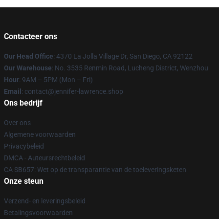
Contacteer ons
Our Head Office
: 4370 La Jolla Village Dr, San Diego, CA 92122
Our Warehouse
: No. 3535 Renmin Road, Lucheng District, Wenzhou
Hour
: 9AM – 5PM (Mon – Fri)
Email
: contact@jennifer-lawrence.shop
Ons bedrijf
Over ons
Algemene voorwaarden
Privacybeleid
DMCA - Auteursrechtbeleid
CA SB657: Wet op de transparantie van de toeleveringsketen
Onze steun
Verzend- en leveringsbeleid
Betalingsvoorwaarden