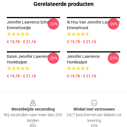
Gerelateerde producten
Jennifer Lawrence Schattig
Ik Hou Van Jennifer Lawrence
-20%
-20%
Emmerhoedje
Emmerhoed
€ 19,78 - € 21,16
€ 19,78 - € 21,16
Daten Jennifer Lawrence
Jennifer Lawrence
-20%
-20%
Honkbalpet
Honkbalpet
€ 19,78 - € 21,16
€ 19,78 - € 21,16
Footer
Wereldwijde verzending
Winkel met vertrouwen
Wij verzenden naar meer dan 200
24/7 beschermd van klikken tot
landen
levering