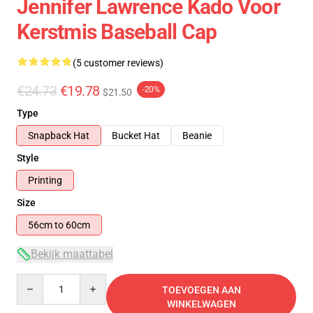
Jennifer Lawrence Kado Voor
Kerstmis Baseball Cap
(5 customer reviews)
€24.73
€19.78
-20%
$21.50
Type
Snapback Hat
Bucket Hat
Beanie
Style
Printing
Size
56cm to 60cm
Bekijk maattabel
Quantity
TOEVOEGEN AAN
WINKELWAGEN