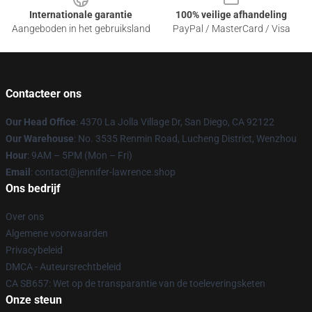
Internationale garantie
100% veilige afhandeling
Aangeboden in het gebruiksland
PayPal / MasterCard / Visa
Contacteer ons
Our Head Office
: 4370 La Jolla Village Dr, San Diego, CA 92122
Our Warehouse
: No. 3535 Renmin Road, Lucheng District, Wenzhou
Hour
: 9AM – 5PM (Mon – Fri)
Email
: contact@jennifer-lawrence.shop
Ons bedrijf
Over ons
Algemene voorwaarden
Privacybeleid
DMCA - Auteursrechtbeleid
CA SB657: Wet op de transparantie van de toeleveringsketen
Onze steun