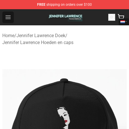
FREE
shipping on orders over $100
Jennifer Lawrence Shop - Official Jennifer Lawrence Mer
Open menu
Home
/
Jennifer Lawrence Doek
/
Jennifer Lawrence Hoeden en caps