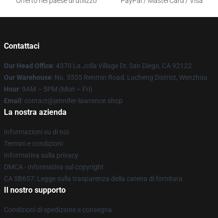
Offerto nel paese di utilizzo
PayPal / MasterCard / Visa
Contattaci
Our Head Office
: 4370 La Jolla Village Dr, San Diego, CA 92122
Our Warehouse
: No. 3535 Renmin Road, Lucheng District, Wenzhou
Hour
: 9AM – 5PM (Mon – Fri)
Email
: contact@jennifer-lawrence.shop
La nostra azienda
Informazioni su di noi
Termini e condizioni
Informativa sulla privacy
DMCA - Informativa sul copyright
CA SB657: Legge sulla trasparenza della catena di fornitura
Il nostro supporto
Condizioni di spedizione e consegna