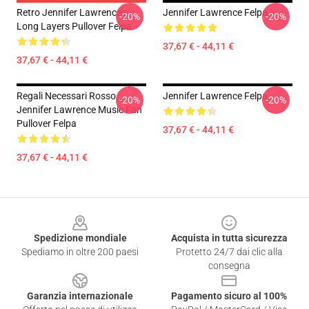
Retro Jennifer Lawrence's
Jennifer Lawrence Felpa
-20%
-20%
Long Layers Pullover Felpa
37,67 € - 44,11 €
37,67 € - 44,11 €
Regali Necessari Rosso
Jennifer Lawrence Felpa
-20%
-20%
Jennifer Lawrence Music Fan
Pullover Felpa
37,67 € - 44,11 €
37,67 € - 44,11 €
Footer
Spedizione mondiale
Acquista in tutta sicurezza
Spediamo in oltre 200 paesi
Protetto 24/7 dai clic alla
consegna
Garanzia internazionale
Pagamento sicuro al 100%