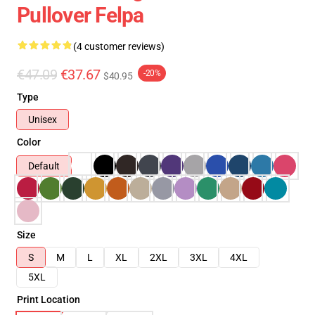
Pullover Felpa
(4 customer reviews)
€47.09
€37.67
-20%
$40.95
Type
Unisex
Color
Default
Size
S
M
L
XL
2XL
3XL
4XL
5XL
Print Location