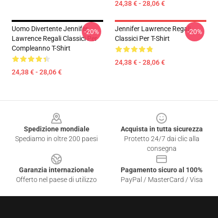
24,38 € - 28,06 €
Uomo Divertente Jennifer
Jennifer Lawrence Regali
-20%
-20%
Lawrence Regali Classici Per
Classici Per T-Shirt
Compleanno T-Shirt
24,38 € - 28,06 €
24,38 € - 28,06 €
Footer
Spedizione mondiale
Acquista in tutta sicurezza
Spediamo in oltre 200 paesi
Protetto 24/7 dai clic alla
consegna
Garanzia internazionale
Pagamento sicuro al 100%
Offerto nel paese di utilizzo
PayPal / MasterCard / Visa