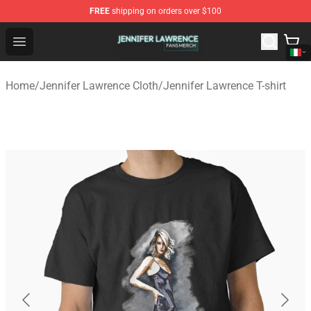
FREE
shipping on orders over $100
Jennifer Lawrence Shop - Official Jennifer Lawrence Mer
Open menu
Home
/
Jennifer Lawrence Cloth
/
Jennifer Lawrence T-shirt