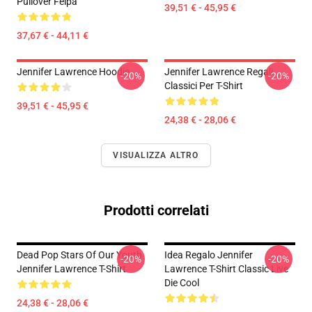
Pullover Felpa
39,51 € - 45,95 €
37,67 € - 44,11 €
Jennifer Lawrence Hoodie
Jennifer Lawrence Regali
-20%
-20%
Classici Per T-Shirt
39,51 € - 45,95 €
24,38 € - 28,06 €
VISUALIZZA ALTRO
Prodotti correlati
Dead Pop Stars Of Our Youth
Idea Regalo Jennifer
-20%
-20%
Jennifer Lawrence T-Shirt
Lawrence T-Shirt Classic Live
Die Cool
24,38 € - 28,06 €