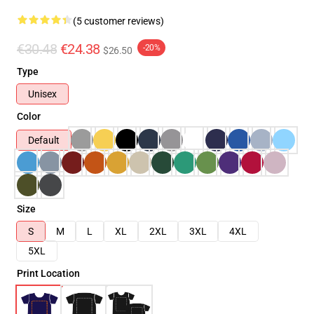
(5 customer reviews)
€30.48
€24.38
-20%
$26.50
Type
Unisex
Color
Default
Size
S
M
L
XL
2XL
3XL
4XL
5XL
Print Location