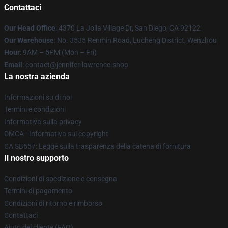
Contattaci
Our Head Office
: 4370 La Jolla Village Dr, San Diego, CA 92122
Our Warehouse
: No. 3535 Renmin Road, Lucheng District, Wenzhou
Hour
: 9AM – 5PM (Mon – Fri)
Email
: contact@jennifer-lawrence.shop
La nostra azienda
Informazioni su di noi
Termini e condizioni
Informativa sulla privacy
DMCA - Informativa sul copyright
CA SB657: Legge sulla trasparenza della catena di fornitura
Il nostro supporto
Condizioni di spedizione e consegna
Termini di pagamento
Condizioni di ritorno e rimborso
Contattaci
Aiuto del cliente (FAQ)