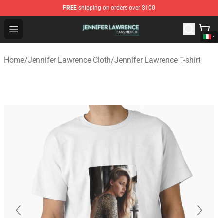
FREE
shipping on orders over $100
Jennifer Lawrence Shop - Official Jennifer Lawrence Mer
Open menu
Home
/
Jennifer Lawrence Cloth
/
Jennifer Lawrence T-shirt