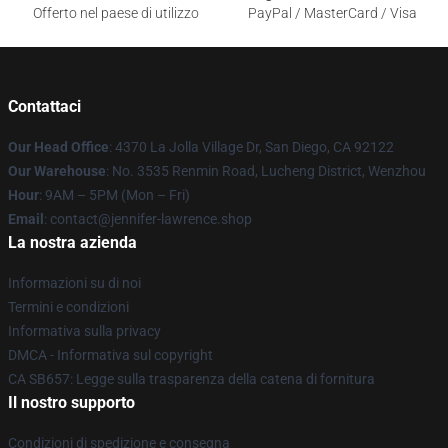
Offerto nel paese di utilizzo
PayPal / MasterCard / Visa
Contattaci
Our Head Office
: 4370 La Jolla Village Dr, San Diego, CA 92122
Our Warehouse
: No. 3535 Renmin Road, Lucheng District, Wenzhou
Hour
: 9AM – 5PM (Mon – Fri)
Email
: contact@jennifer-lawrence.shop
La nostra azienda
Informazioni su di noi
Termini e condizioni
Informativa sulla privacy
DMCA - Informativa sul copyright
CA SB657: Legge sulla trasparenza della catena di fornitura
Il nostro supporto
Condizioni di spedizione e consegna