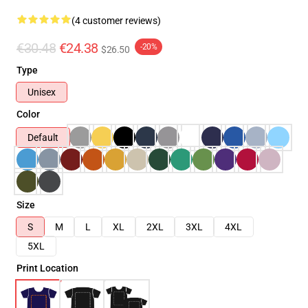
(4 customer reviews)
€30.48
€24.38
-20%
$26.50
Type
Unisex
Color
Default
Size
S
M
L
XL
2XL
3XL
4XL
5XL
Print Location