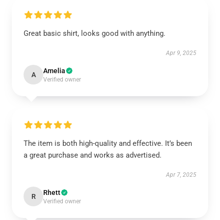
Great basic shirt, looks good with anything.
Apr 9, 2025
Amelia
A
Verified owner
The item is both high-quality and effective. It’s been
a great purchase and works as advertised.
Apr 7, 2025
Rhett
R
Verified owner