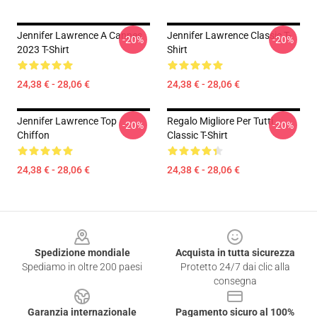
Jennifer Lawrence A Cannes
Jennifer Lawrence Classic T-
-20%
-20%
2023 T-Shirt
Shirt
24,38 € - 28,06 €
24,38 € - 28,06 €
Jennifer Lawrence Top
Regalo Migliore Per Tutti
-20%
-20%
Chiffon
Classic T-Shirt
24,38 € - 28,06 €
24,38 € - 28,06 €
Footer
Spedizione mondiale
Acquista in tutta sicurezza
Spediamo in oltre 200 paesi
Protetto 24/7 dai clic alla
consegna
Garanzia internazionale
Pagamento sicuro al 100%