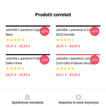
Prodotti correlati
Jennifer Lawrence Cappuccio
Jennifer Lawrence A Cannes
-20%
-20%
Nero
2023 Hoodie
39,51 € - 45,95 €
39,51 € - 45,95 €
Jennifer Lawrence Pullover
Jennifer Lawrence Live Die
-20%
-20%
Della Firma
Cool Gifts Pullover Hoodie
39,51 € - 45,95 €
39,51 € - 45,95 €
Footer
Spedizione mondiale
Acquista in tutta sicurezza