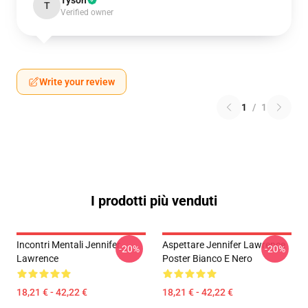
Tyson
T
Verified owner
Write your review
1
/
1
I prodotti più venduti
Incontri Mentali Jennifer
Aspettare Jennifer Lawrence
-20%
-20%
Lawrence
Poster Bianco E Nero
18,21 € - 42,22 €
18,21 € - 42,22 €