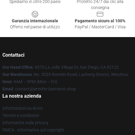
Spediamo in oltre 200 paesi
Protetto 24/7 dai clic alla
consegna
Garanzia internazionale
Pagamento sicuro al 100%
Offerto nel paese di utilizzo
PayPal / MasterCard / Visa
Contattaci
Our Head Office
: 4370 La Jolla Village Dr, San Diego, CA 92122
Our Warehouse
: No. 3535 Renmin Road, Lucheng District, Wenzhou
Hour
: 9AM – 5PM (Mon – Fri)
Email
: contact@jennifer-lawrence.shop
La nostra azienda
Informazioni su di noi
Termini e condizioni
Informativa sulla privacy
DMCA - Informativa sul copyright