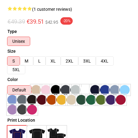
(1 customer reviews)
€49.39
€39.51
-20%
$42.95
Type
Unisex
Size
S
M
L
XL
2XL
3XL
4XL
5XL
Color
Default
Print Location