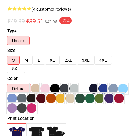
(4 customer reviews)
€49.39
€39.51
-20%
$42.95
Type
Unisex
Size
S
M
L
XL
2XL
3XL
4XL
5XL
Color
Default
Print Location