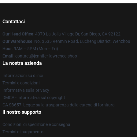
Contattaci
Our Head Office
: 4370 La Jolla Village Dr, San Diego, CA 92122
Our Warehouse
: No. 3535 Renmin Road, Lucheng District, Wenzhou
Hour
: 9AM – 5PM (Mon – Fri)
Email
: contact@jennifer-lawrence.shop
La nostra azienda
Informazioni su di noi
Termini e condizioni
Informativa sulla privacy
DMCA - Informativa sul copyright
CA SB657: Legge sulla trasparenza della catena di fornitura
Il nostro supporto
Condizioni di spedizione e consegna
Termini di pagamento