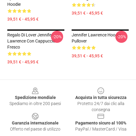
Hoodie
39,51 € - 45,95 €
39,51 € - 45,95 €
Regalo Di Lover Jennifer
Jennifer Lawrence Hoodie
-20%
-20%
Lawrence Con Cappuccio
Pullover
Fresco
39,51 € - 45,95 €
39,51 € - 45,95 €
Footer
Spedizione mondiale
Acquista in tutta sicurezza
Spediamo in oltre 200 paesi
Protetto 24/7 dai clic alla
consegna
Garanzia internazionale
Pagamento sicuro al 100%
Offerto nel paese di utilizzo
PayPal / MasterCard / Visa