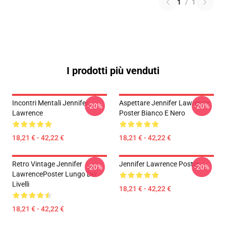
1
/
1
I prodotti più venduti
Incontri Mentali Jennifer
Aspettare Jennifer Lawrence
-20%
-20%
Lawrence
Poster Bianco E Nero
18,21 € - 42,22 €
18,21 € - 42,22 €
Retro Vintage Jennifer
Jennifer Lawrence Poster
-20%
-20%
LawrencePoster Lungo Dei
Livelli
18,21 € - 42,22 €
18,21 € - 42,22 €