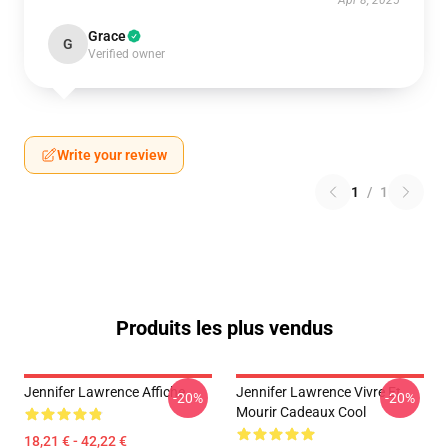
Apr 8, 2025
Grace
G
Verified owner
Write your review
1
/
1
Produits les plus vendus
Jennifer Lawrence Affiche
Jennifer Lawrence Vivre Et
-20%
-20%
Mourir Cadeaux Cool
18,21 € - 42,22 €