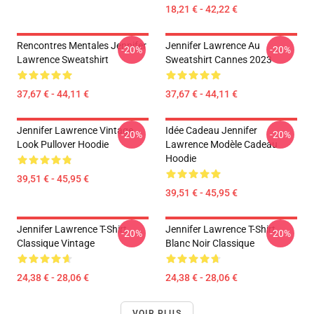
18,21 € - 42,22 €
Rencontres Mentales Jennifer
Jennifer Lawrence Au
-20%
-20%
Lawrence Sweatshirt
Sweatshirt Cannes 2023
37,67 € - 44,11 €
37,67 € - 44,11 €
Jennifer Lawrence Vintage
Idée Cadeau Jennifer
-20%
-20%
Look Pullover Hoodie
Lawrence Modèle Cadeau
Hoodie
39,51 € - 45,95 €
39,51 € - 45,95 €
Jennifer Lawrence T-Shirt
Jennifer Lawrence T-Shirt
-20%
-20%
Classique Vintage
Blanc Noir Classique
24,38 € - 28,06 €
24,38 € - 28,06 €
VOIR PLUS