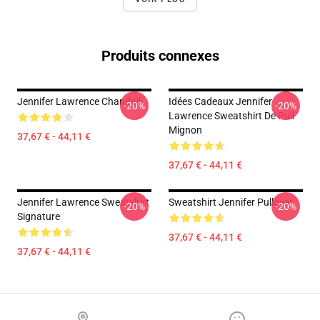
Produits connexes
Jennifer Lawrence Chandail
Idées Cadeaux Jennifer
-20%
-20%
Lawrence Sweatshirt De Pull
Mignon
37,67 € - 44,11 €
37,67 € - 44,11 €
Jennifer Lawrence Sweatshirt
Sweatshirt Jennifer Pullover
-20%
-20%
Signature
37,67 € - 44,11 €
37,67 € - 44,11 €
Footer