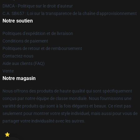
DMCA - Politique sur le droit d'auteur
C.A. SB657 : Loi sur la transparence de la chaîne d'approvisionnement
Notre soutien
Politiques d'expédition et de livraison
Conditions de paiement
Politiques de retour et de remboursement
Contactez-nous
Aide aux clients (FAQ)
Vente
Notre magasin
Nous offrons des produits de haute qualité qui sont spécifiquement
conçus par notre équipe de classe mondiale. Nous fournissons une
variété de produits qui sont à la fois élégants et beaux. Ce n'est pas
seulement pour montrer votre style individuel, mais aussi pour vous de
partager votre individualité avec les autres.