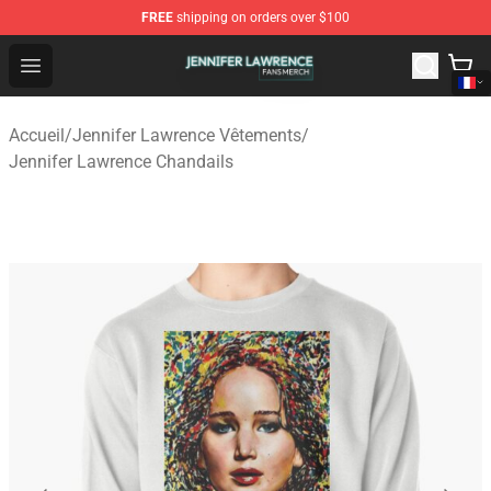
FREE
shipping on orders over $100
Jennifer Lawrence Shop - Official Jennifer Lawrence Mer
Open menu
Accueil
/
Jennifer Lawrence Vêtements
/
Jennifer Lawrence Chandails