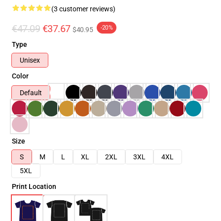
(3 customer reviews)
€47.09
€37.67
-20%
$40.95
Type
Unisex
Color
Default
Size
S
M
L
XL
2XL
3XL
4XL
5XL
Print Location