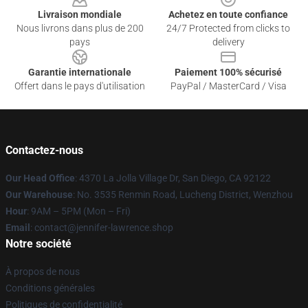
Livraison mondiale
Achetez en toute confiance
Nous livrons dans plus de 200
24/7 Protected from clicks to
pays
delivery
Garantie internationale
Paiement 100% sécurisé
Offert dans le pays d'utilisation
PayPal / MasterCard / Visa
Contactez-nous
Our Head Office
: 4370 La Jolla Village Dr, San Diego, CA 92122
Our Warehouse
: No. 3535 Renmin Road, Lucheng District, Wenzhou
Hour
: 9AM – 5PM (Mon – Fri)
Email
: contact@jennifer-lawrence.shop
Notre société
À propos de nous
Conditions générales
Politiques de confidentialité