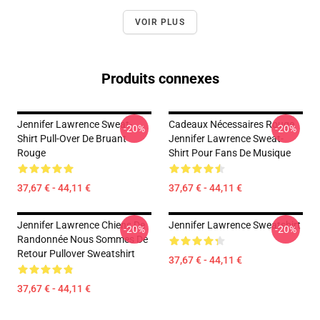
VOIR PLUS
Produits connexes
Jennifer Lawrence Sweat-
Cadeaux Nécessaires Rouge
-20%
-20%
Shirt Pull-Over De Bruant
Jennifer Lawrence Sweat-
Rouge
Shirt Pour Fans De Musique
37,67 € - 44,11 €
37,67 € - 44,11 €
Jennifer Lawrence Chiens De
Jennifer Lawrence Sweatshirt
-20%
-20%
Randonnée Nous Sommes De
Retour Pullover Sweatshirt
37,67 € - 44,11 €
37,67 € - 44,11 €