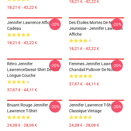
18,21 € - 42,22 €
18,21 € - 42,22 €
Jennifer Lawrence Affiche
Des Étoiles Mortes De Notre
-20%
-20%
Cadeau
Jeunesse - Jennifer Lawrence
Affiche
18,21 € - 42,22 €
18,21 € - 42,22 €
Rétro Jennifer
Femmes Jennifer Lawrence
-20%
-20%
LawrenceSweat-Shirt De Pull
Chandail Pullover De Noël
Longue Couche
37,67 € - 44,11 €
37,67 € - 44,11 €
Bruant Rouge Jennifer
Jennifer Lawrence T-Shirt
-20%
-20%
Lawrence T-Shirt
Classique Vintage
24,38 € - 28,06 €
24,38 € - 28,06 €