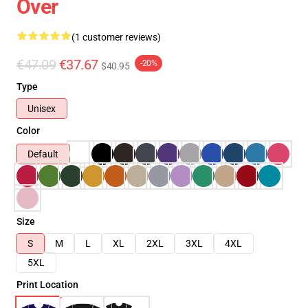
Over
(1 customer reviews)
€47.09
€37.67
-20%
$40.95
Type
Unisex
Color
Default
Size
S
M
L
XL
2XL
3XL
4XL
5XL
Print Location