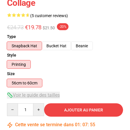
Collage
(5 customer reviews)
€24.73
€19.78
-20%
$21.50
Type
Snapback Hat
Bucket Hat
Beanie
Style
Printing
Size
56cm to 60cm
Voir le guide des tailles
Quantity
AJOUTER AU PANIER
Cette vente se termine dans
01
:
07
:
55