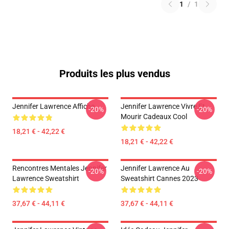
1
/
1
Produits les plus vendus
Jennifer Lawrence Affiche
Jennifer Lawrence Vivre Et
-20%
-20%
Mourir Cadeaux Cool
18,21 € - 42,22 €
18,21 € - 42,22 €
Rencontres Mentales Jennifer
Jennifer Lawrence Au
-20%
-20%
Lawrence Sweatshirt
Sweatshirt Cannes 2023
37,67 € - 44,11 €
37,67 € - 44,11 €